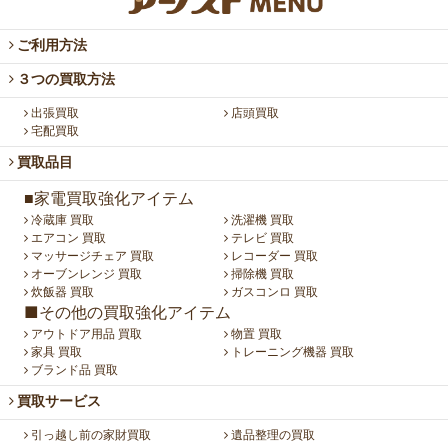
ご利用方法
３つの買取方法
出張買取
店頭買取
宅配買取
買取品目
■家電買取強化アイテム
冷蔵庫 買取
洗濯機 買取
エアコン 買取
テレビ 買取
マッサージチェア 買取
レコーダー 買取
オーブンレンジ 買取
掃除機 買取
炊飯器 買取
ガスコンロ 買取
■その他の買取強化アイテム
アウトドア用品 買取
物置 買取
家具 買取
トレーニング機器 買取
ブランド品 買取
買取サービス
引っ越し前の家財買取
遺品整理の買取