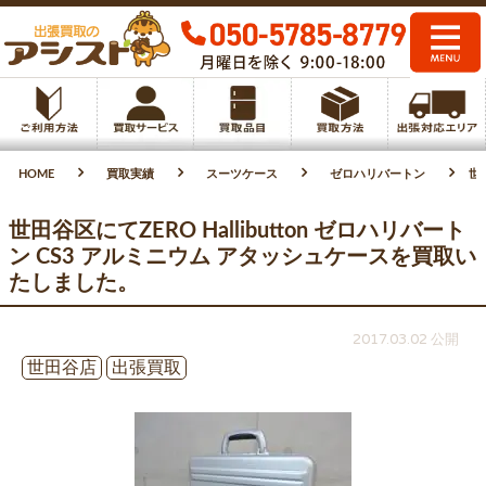
HOME
買取実績
スーツケース
ゼロハリバートン
世
世田谷区にてZERO Hallibutton ゼロハリバート
ン CS3 アルミニウム アタッシュケースを買取い
たしました。
2017.03.02 公開
世田谷店
出張買取