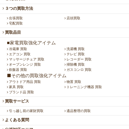
３つの買取方法
出張買取
店頭買取
宅配買取
買取品目
■家電買取強化アイテム
冷蔵庫 買取
洗濯機 買取
エアコン 買取
テレビ 買取
マッサージチェア 買取
レコーダー 買取
オーブンレンジ 買取
掃除機 買取
炊飯器 買取
ガスコンロ 買取
■その他の買取強化アイテム
アウトドア用品 買取
物置 買取
家具 買取
トレーニング機器 買取
ブランド品 買取
買取サービス
引っ越し前の家財買取
遺品整理の買取
よくある質問