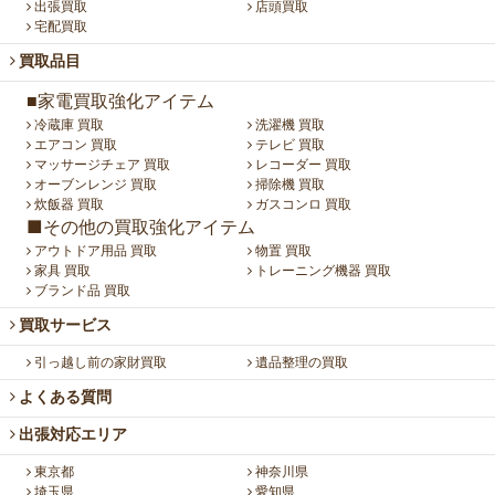
出張買取
店頭買取
宅配買取
買取品目
■家電買取強化アイテム
冷蔵庫 買取
洗濯機 買取
エアコン 買取
テレビ 買取
マッサージチェア 買取
レコーダー 買取
オーブンレンジ 買取
掃除機 買取
炊飯器 買取
ガスコンロ 買取
■その他の買取強化アイテム
アウトドア用品 買取
物置 買取
家具 買取
トレーニング機器 買取
ブランド品 買取
買取サービス
引っ越し前の家財買取
遺品整理の買取
よくある質問
出張対応エリア
東京都
神奈川県
埼玉県
愛知県