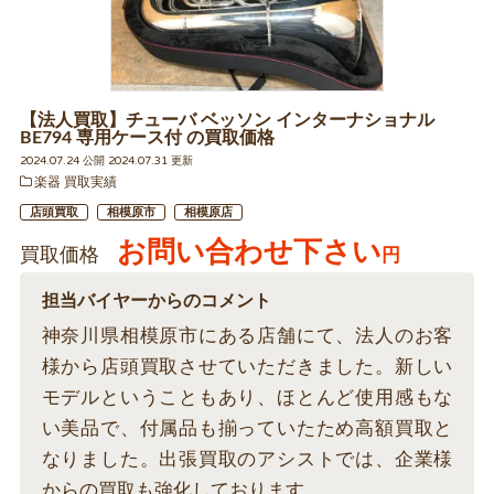
【法人買取】チューバ ベッソン インターナショナル
BE794 専用ケース付 の買取価格
2024.07.24 公開 2024.07.31 更新
楽器 買取実績
店頭買取
相模原市
相模原店
お問い合わせ下さい
買取価格
円
担当バイヤーからのコメント
神奈川県相模原市にある店舗にて、法人のお客
様から店頭買取させていただきました。新しい
モデルということもあり、ほとんど使用感もな
い美品で、付属品も揃っていたため高額買取と
なりました。出張買取のアシストでは、企業様
からの買取も強化しております。