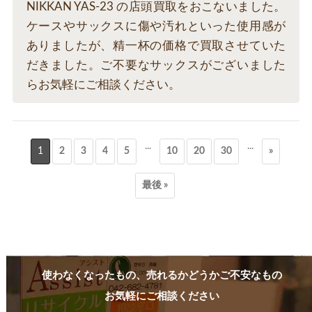
NIKKAN YAS-23 の店頭買取をおこないました。
ケースやサックスに傷や汚れといった使用感が
ありましたが、精一杯の価格で買取させていた
だきました。ご不要なサックスがございました
らお気軽にご相談ください。
...
...
1
2
3
4
5
10
20
30
»
最後 »
使わなくなったもの、売れるかどうかご不安なもの
お気軽にご相談ください