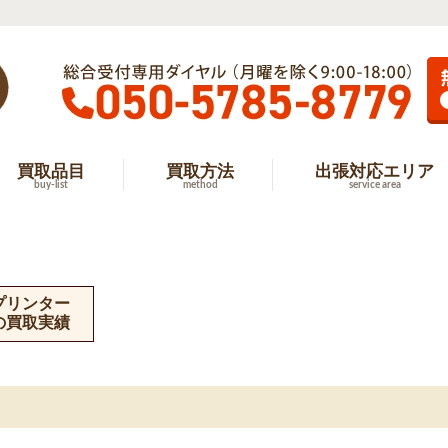
買取品目
買取方法
出張対応エリア
buy-list
method
service area
プリンター
の買取実績