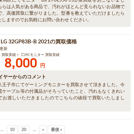
馬区にてモニター LG 27UL550 の出張買取をおこないまし
ちらは人気がある商品で、汚れがほとんど見られないお品物で
で、高価買取に繋がりました。型番を教えていただけましたら
たしますのでお気軽にお問い合わせください。
G 32GP83B-B 2021の買取価格
6 更新
器 買取実績
PCモニター 買取実績
8,000
円
イヤーからのコメント
八王子市にてゲーミングモニターを買取させて頂きました。今
電ケーブル等の付属品がそろっていたこと、汚れもなくきれい
でお渡しいただきましたのでこちらの値段で買取いたしまし
...
10
20
...
»
最後 »