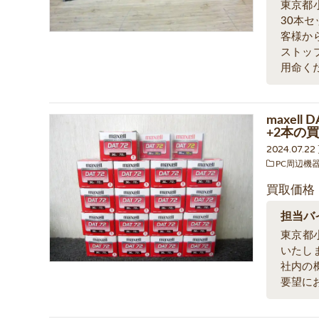
東京都小
30本
客様か
ストッ
用命く
maxell 
+2本の
2024.07.2
PC周辺機
買取価格
担当バ
東京都
いたし
社内の
要望に