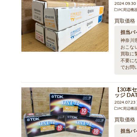
2024.09.3
PC周辺機
買取価格
担当バ
神奈川
おこな
買取に
不要に
でお問
【30本セ
ッジ D
2024.07.2
PC周辺機
買取価格
担当バ