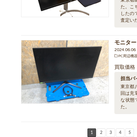
東京都練
た。こ
したの
査定い
モニター L
2024.06.0
PC周辺機
買取価格
担当バ
東京都
回は充
な状態
た。
1
2
3
4
5