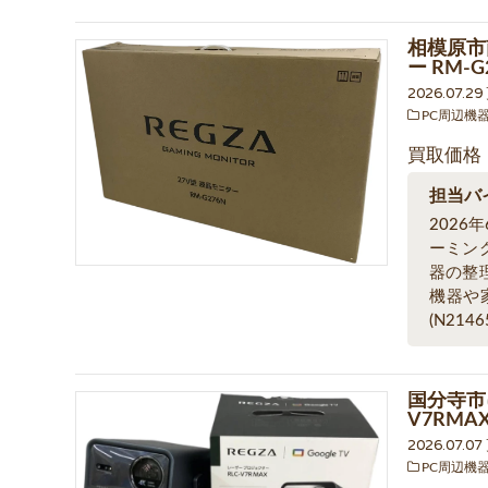
相模原市
ー RM-
2026.07.2
PC周辺機
買取価格
担当バ
2026
ーミン
器の整
機器や
(N2146
国分寺市
V7RM
2026.07.0
PC周辺機