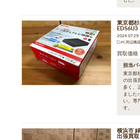
した。
東京都杉
EDS6U
2024.07.2
PC周辺機
買取価格
担当バ
東京都杉
の出張
多く、
ました
い。専
す。
横浜市 
出張買取