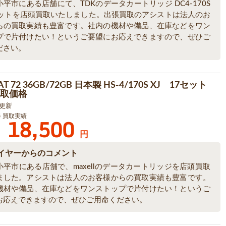
平市にある店舗にて、TDKのデータカートリッジ DC4-170S
セットを店頭買取いたしました。出張買取のアシストは法人のお
らの買取実績も豊富です。社内の機材や備品、在庫などをワン
プで片付けたい！というご要望にお応えできますので、ぜひご
ださい。
DAT 72 36GB/72GB 日本製 HS-4/170S XJ 17セット
買取価格
2 更新
器 買取実績
18,500
円
イヤーからのコメント
小平市にある店舗で、maxellのデータカートリッジを店頭買取
ました。アシストは法人のお客様からの買取実績も豊富です。
機材や備品、在庫などをワンストップで片付けたい！というご
お応えできますので、ぜひご用命ください。