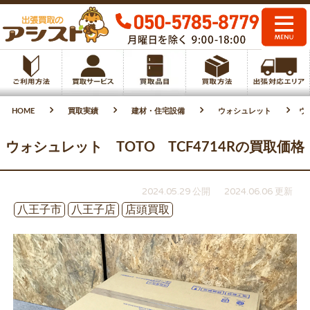
HOME
買取実績
建材・住宅設備
ウォシュレット
ウ
ウォシュレット TOTO TCF4714Rの買取価格
2024.05.29 公開
2024.06.06 更新
八王子市
八王子店
店頭買取