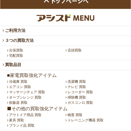
ご利用方法
３つの買取方法
出張買取
店頭買取
宅配買取
買取品目
■家電買取強化アイテム
冷蔵庫 買取
洗濯機 買取
エアコン 買取
テレビ 買取
マッサージチェア 買取
レコーダー 買取
オーブンレンジ 買取
掃除機 買取
炊飯器 買取
ガスコンロ 買取
■その他の買取強化アイテム
アウトドア用品 買取
物置 買取
家具 買取
トレーニング機器 買取
ブランド品 買取