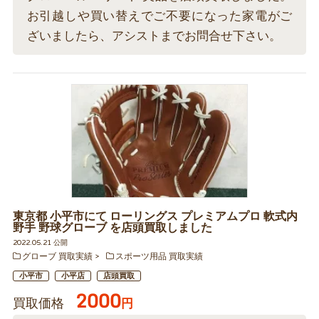
お引越しや買い替えでご不要になった家電がご
ざいましたら、アシストまでお問合せ下さい。
東京都 小平市にて ローリングス プレミアムプロ 軟式内
野手 野球グローブ を店頭買取しました
2022.05.21 公開
グローブ 買取実績
スポーツ用品 買取実績
小平市
小平店
店頭買取
2000
買取価格
円