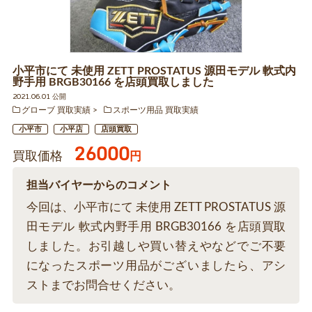
小平市にて 未使用 ZETT PROSTATUS 源田モデル 軟式内
野手用 BRGB30166 を店頭買取しました
2021.06.01 公開
グローブ 買取実績
スポーツ用品 買取実績
小平市
小平店
店頭買取
26000
買取価格
円
担当バイヤーからのコメント
今回は、小平市にて 未使用 ZETT PROSTATUS 源
田モデル 軟式内野手用 BRGB30166 を店頭買取
しました。お引越しや買い替えやなどでご不要
になったスポーツ用品がございましたら、アシ
ストまでお問合せください。