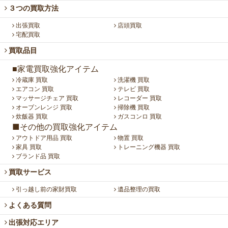
３つの買取方法
出張買取
店頭買取
宅配買取
買取品目
■家電買取強化アイテム
冷蔵庫 買取
洗濯機 買取
エアコン 買取
テレビ 買取
マッサージチェア 買取
レコーダー 買取
オーブンレンジ 買取
掃除機 買取
炊飯器 買取
ガスコンロ 買取
■その他の買取強化アイテム
アウトドア用品 買取
物置 買取
家具 買取
トレーニング機器 買取
ブランド品 買取
買取サービス
引っ越し前の家財買取
遺品整理の買取
よくある質問
出張対応エリア