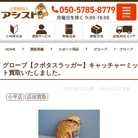
HOME
買取実績
スポーツ用品
グローブ
グローブ【
グローブ【クボタスラッガー】キャッチャーミッ
ト買取いたしました。
2015.05.12 公開
2024.11.22 更新
小平店
店頭買取