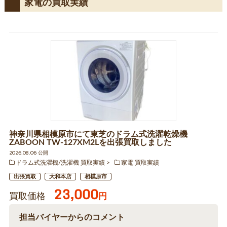
家電の買取実績
神奈川県相模原市にて東芝のドラム式洗濯乾燥機
ZABOON TW-127XM2Lを出張買取しました
2026.08.06 公開
ドラム式洗濯機/洗濯機 買取実績
家電 買取実績
出張買取
大和本店
相模原市
23,000
買取価格
円
担当バイヤーからのコメント