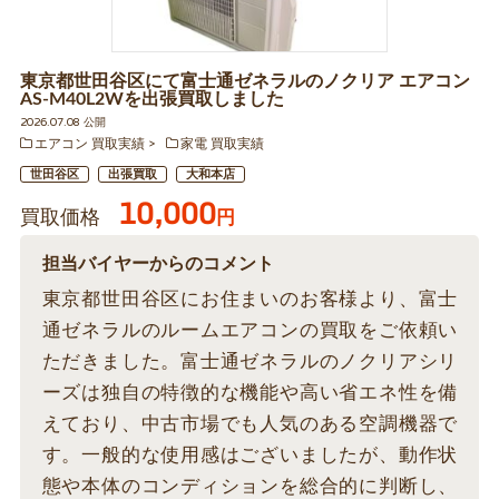
東京都世田谷区にて富士通ゼネラルのノクリア エアコン
AS-M40L2Wを出張買取しました
2026.07.08 公開
エアコン 買取実績
家電 買取実績
世田谷区
出張買取
大和本店
10,000
買取価格
円
担当バイヤーからのコメント
東京都世田谷区にお住まいのお客様より、富士
通ゼネラルのルームエアコンの買取をご依頼い
ただきました。富士通ゼネラルのノクリアシリ
ーズは独自の特徴的な機能や高い省エネ性を備
えており、中古市場でも人気のある空調機器で
す。一般的な使用感はございましたが、動作状
態や本体のコンディションを総合的に判断し、