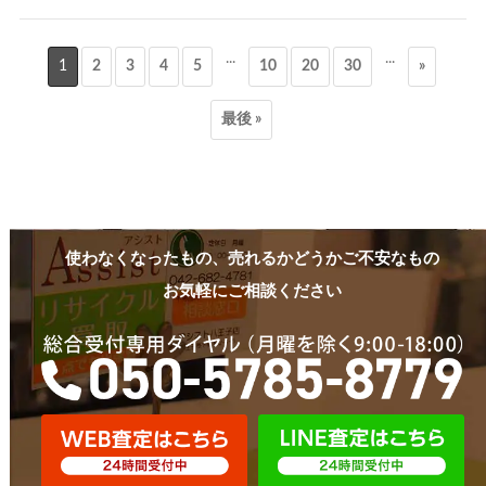
...
...
1
2
3
4
5
10
20
30
»
最後 »
使わなくなったもの、売れるかどうかご不安なもの
お気軽にご相談ください