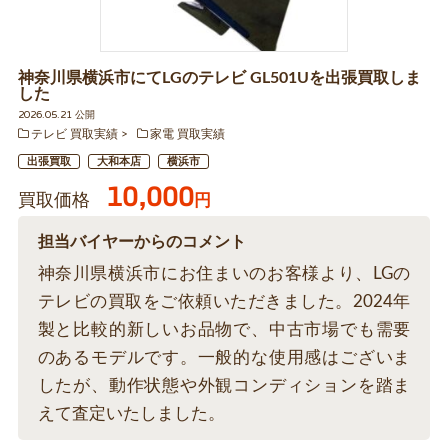
神奈川県横浜市にてLGのテレビ GL501Uを出張買取しま
した
2026.05.21 公開
テレビ 買取実績
家電 買取実績
出張買取
大和本店
横浜市
10,000
買取価格
円
担当バイヤーからのコメント
神奈川県横浜市にお住まいのお客様より、LGの
テレビの買取をご依頼いただきました。2024年
製と比較的新しいお品物で、中古市場でも需要
のあるモデルです。一般的な使用感はございま
したが、動作状態や外観コンディションを踏ま
えて査定いたしました。