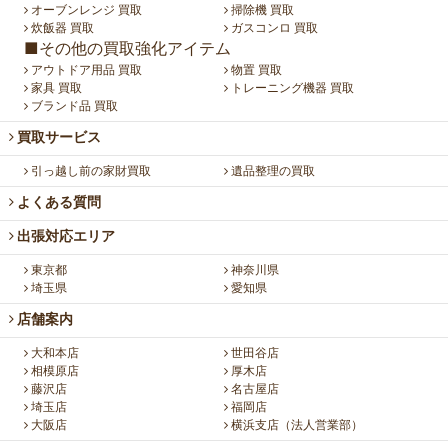
オーブンレンジ 買取
掃除機 買取
炊飯器 買取
ガスコンロ 買取
■その他の買取強化アイテム
アウトドア用品 買取
物置 買取
家具 買取
トレーニング機器 買取
ブランド品 買取
買取サービス
引っ越し前の家財買取
遺品整理の買取
よくある質問
出張対応エリア
東京都
神奈川県
埼玉県
愛知県
店舗案内
大和本店
世田谷店
相模原店
厚木店
藤沢店
名古屋店
埼玉店
福岡店
大阪店
横浜支店（法人営業部）