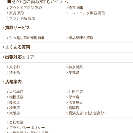
■その他の買取強化アイテム
アウトドア用品 買取
物置 買取
家具 買取
トレーニング機器 買取
ブランド品 買取
買取サービス
引っ越し前の家財買取
遺品整理の買取
よくある質問
出張対応エリア
東京都
神奈川県
埼玉県
愛知県
店舗案内
大和本店
世田谷店
相模原店
厚木店
藤沢店
名古屋店
埼玉店
福岡店
大阪店
横浜支店（法人営業部）
会社概要
プライバシーポリシー
古物営業法に基づく表示