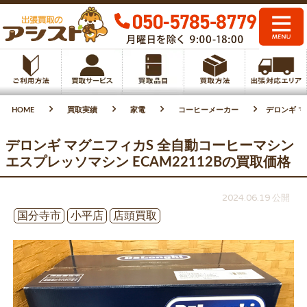
HOME
買取実績
家電
コーヒーメーカー
デロンギ マ
デロンギ マグニフィカS 全自動コーヒーマシン
エスプレッソマシン ECAM22112Bの買取価格
2024.06.19 公開
国分寺市
小平店
店頭買取