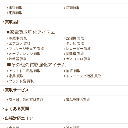
出張買取
店頭買取
宅配買取
買取品目
■家電買取強化アイテム
冷蔵庫 買取
洗濯機 買取
エアコン 買取
テレビ 買取
マッサージチェア 買取
レコーダー 買取
オーブンレンジ 買取
掃除機 買取
炊飯器 買取
ガスコンロ 買取
■その他の買取強化アイテム
アウトドア用品 買取
物置 買取
家具 買取
トレーニング機器 買取
ブランド品 買取
買取サービス
引っ越し前の家財買取
遺品整理の買取
よくある質問
出張対応エリア