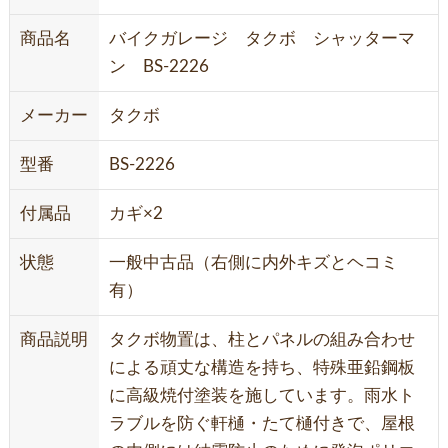
商品名
バイクガレージ タクボ シャッターマ
ン BS-2226
メーカー
タクボ
型番
BS-2226
付属品
カギ×2
状態
一般中古品（右側に内外キズとヘコミ
有）
商品説明
タクボ物置は、柱とパネルの組み合わせ
による頑丈な構造を持ち、特殊亜鉛鋼板
に高級焼付塗装を施しています。雨水ト
ラブルを防ぐ軒樋・たて樋付きで、屋根