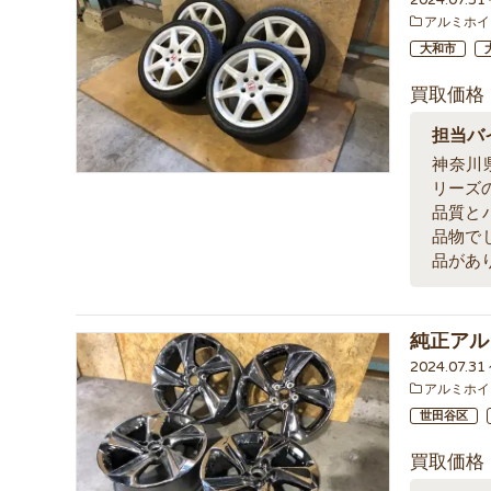
アルミホイ
大和市
買取価格
担当バ
神奈川県
リーズ
品質と
品物で
品があ
純正アル
2024.07.3
アルミホイ
世田谷区
買取価格