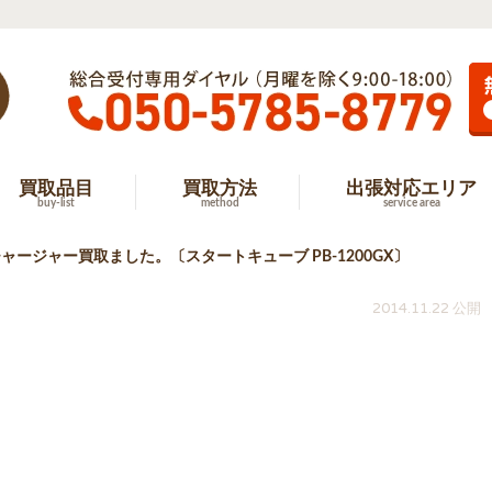
買取品目
買取方法
出張対応エリア
buy-list
method
service area
ャージャー買取ました。〔スタートキューブ PB-1200GX〕
2014.11.22 公開