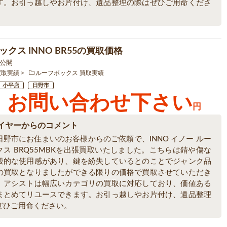
す。お引っ越しやお片付け、遺品整理の際はぜひご用命くださ
クス INNO BR55の買取価格
6 公開
買取実績
ルーフボックス 買取実績
小平店
日野市
お問い合わせ下さい
円
イヤーからのコメント
日野市にお住まいのお客様からのご依頼で、INNO イノー ルー
クス BRQ55MBKを出張買取いたしました。こちらは錆や傷な
般的な使用感があり、鍵を紛失しているとのことでジャンク品
の買取となりましたができる限りの価格で買取させていただき
。アシストは幅広いカテゴリの買取に対応しており、価値ある
まとめてリユースできます。お引っ越しやお片付け、遺品整理
ぜひご用命ください。