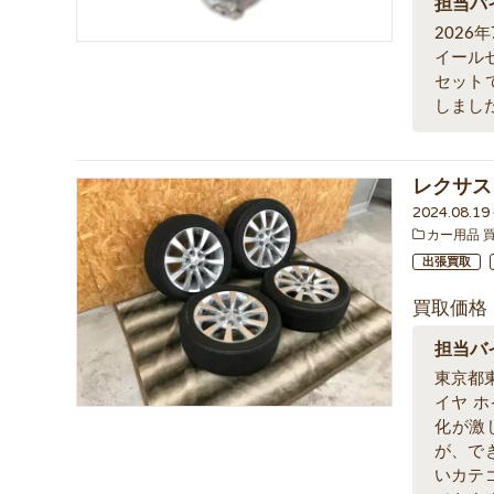
担当バ
2026
イールセ
セット
しまし
レクサス
2024.08.1
カー用品 
出張買取
買取価格
担当バ
東京都
イヤ 
化が激
が、で
いカテ