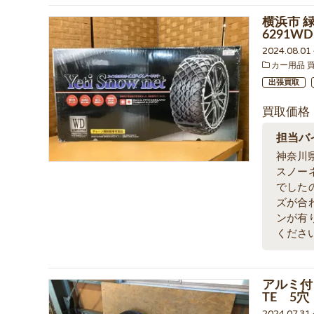
横浜市 
6291
2024.08.0
カー用品 
出張買取
買取価格
担当バ
神奈川
スノー
でした
ズが合
ンが有
くださ
アルミ付き
TE 5
2024.07.3