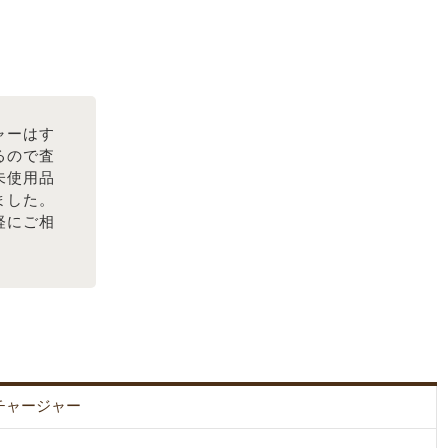
ャーはす
るので査
未使用品
ました。
軽にご相
チャージャー