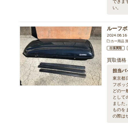
できま
い。
ルーフボッ
2024.08.1
カー用品 
出張買取
買取価格
担当バ
東京都
フボッ
どの一
として
ました
ものを
の際は