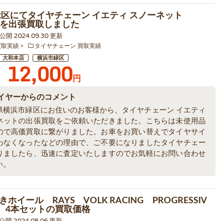
緑区にてタイヤチェーン イエティ スノーネット
WDを出張買取しました
1 公開 2024.09.30 更新
買取実績
タイヤチェーン 買取実績
大和本店
横浜市緑区
12,000
円
イヤーからのコメント
県横浜市緑区にお住いのお客様から、タイヤチェーン イエティ
ネットの出張買取をご依頼いただきました。こちらは未使用品
ので高価買取に繋がりました。お車をお買い替えでタイヤサイ
わなくなったなどの理由で、ご不要になりましたタイヤチェー
りましたら、迅速に査定いたしますのでお気軽にお問い合わせ
い。
ホイール RAYS VOLK RACING PROGRESSIV
穴 4本セットの買取価格
1 公開 2024.08.06 更新