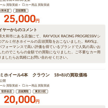
ール 買取実績
カー用品 買取実績
大和本店
店頭買取
25,000
円
イヤーからのコメント
大和市にある店舗にて、RAY VOLK RACING PROGRESSIVシ
のアルミ付きホイールの店頭買取をおこないました。RAYSは、
パフォーマンスで高い評価を得ているブランドで人気の高いお
したのでこちらの金額での買取になりました。ご不要なカー用
りましたらお気軽にお問い合わせください。
ミホイール4本 クラウン 18×8Jの買取価格
1 公開
ール 買取実績
カー用品 買取実績
世田谷店
店頭買取
東京23区
20,000
円