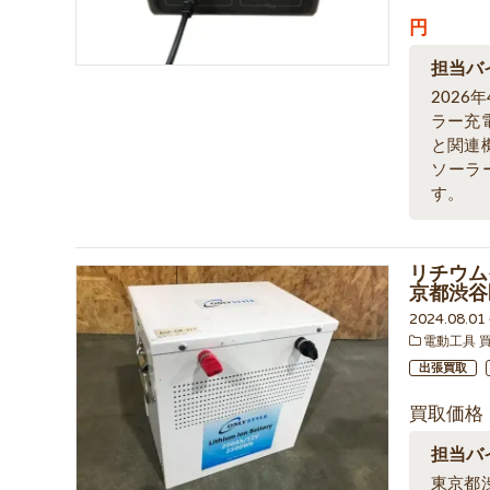
円
担当バ
2026
ラー充
と関連
ソーラ
す。
リチウム
京都渋谷
2024.08.0
電動工具 
出張買取
買取価格
担当バ
東京都