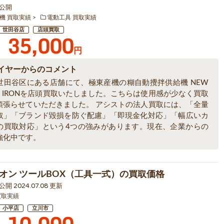
0 公開
機 買取実績
電動工具 買取実績
世田谷店
店頭買取
35,000
円
イヤーからのコメント
世田谷区にある店舗にて、極東産機の糊自動攪拌供給機 NEW
1 IRONを店頭買取いたしました。こちらは使用感が少なく買取
頑張らせていただきました。 アシストの法人買取には、「全量
取」「ブランド毀損を防ぐ配慮」「即現金化対応」「幅広いカ
の買取対応」という4つの強みがあります。現在、企業からの
強化中です。
オン ツールBOX（工具一式）の買取価格
 公開 2024.07.08 更新
買取実績
小平店
立川市