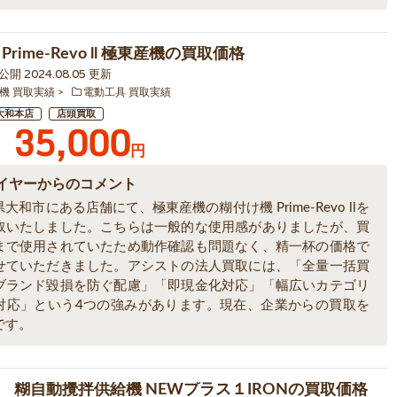
Prime-Revo ll 極東産機の買取価格
0 公開 2024.08.05 更新
機 買取実績
電動工具 買取実績
大和本店
店頭買取
35,000
円
イヤーからのコメント
大和市にある店舗にて、極東産機の糊付け機 Prime-Revo llを
取いたしました。こちらは一般的な使用感がありましたが、買
まで使用されていたため動作確認も問題なく、精一杯の価格で
せていただきました。アシストの法人買取には、「全量一括買
ブランド毀損を防ぐ配慮」「即現金化対応」「幅広いカテゴリ
対応」という4つの強みがあります。現在、企業からの買取を
です。
 糊自動攪拌供給機 NEWプラス１IRONの買取価格