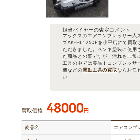
担当バイヤーの査定コメント
マックスのエアコンプレッサー人
ズAK-HL1250Eを小平店にて買
ただきました。ペンキ塗装に使用
た商品との事ですが、汚れも非常
工具の中では美品！コンプレッサ
機などの
電動工具の買取
ならお任
い。
48000
買取価格
円
商品名
エアコンプ