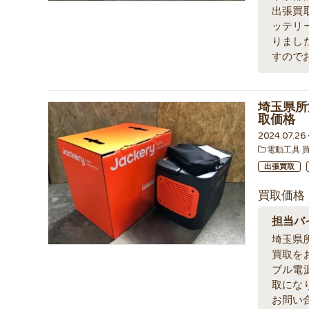
出張買
ッテリ
りまし
すので
埼玉県所
取価格
2024.07.2
電動工具 
出張買取
買取価格
担当バ
埼玉県
買取を
ブル電
取にな
お問い