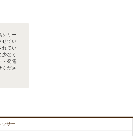
気シリー
取させてい
されてい
に少なく
ー・発電
せくださ
レッサー