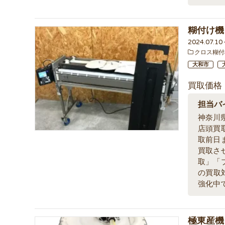
糊付け機 
2024.07.1
クロス糊付
大和市
買取価格
担当バ
神奈川県
店頭買
取前日
買取さ
取」「
の買取
強化中
極東産機