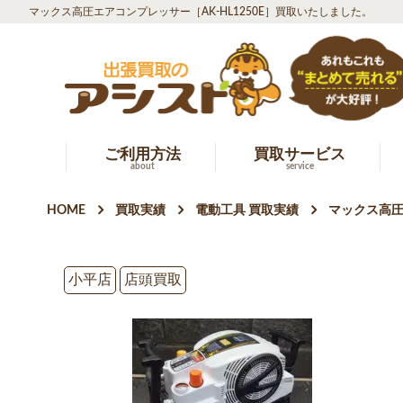
マックス高圧エアコンプレッサー［AK-HL1250E］買取いたしました。
ご利用方法
買取サービス
about
service
HOME
買取実績
電動工具 買取実績
マックス高圧
小平店
店頭買取