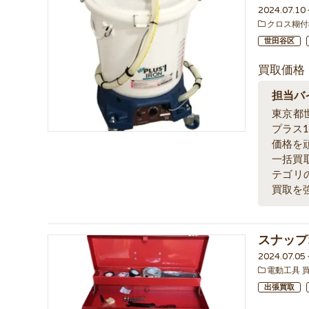
2024.07.1
クロス糊付
世田谷区
買取価格
担当バ
東京都
プラス
価格を
一括買
テゴリ
買取を
スナップ
2024.07.05
電動工具 
出張買取