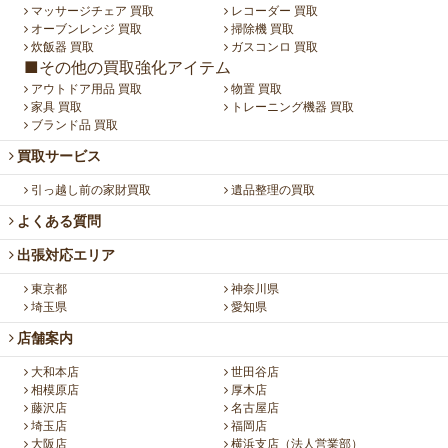
マッサージチェア 買取
レコーダー 買取
オーブンレンジ 買取
掃除機 買取
炊飯器 買取
ガスコンロ 買取
■その他の買取強化アイテム
アウトドア用品 買取
物置 買取
家具 買取
トレーニング機器 買取
ブランド品 買取
買取サービス
引っ越し前の家財買取
遺品整理の買取
よくある質問
出張対応エリア
東京都
神奈川県
埼玉県
愛知県
店舗案内
大和本店
世田谷店
相模原店
厚木店
藤沢店
名古屋店
埼玉店
福岡店
大阪店
横浜支店（法人営業部）