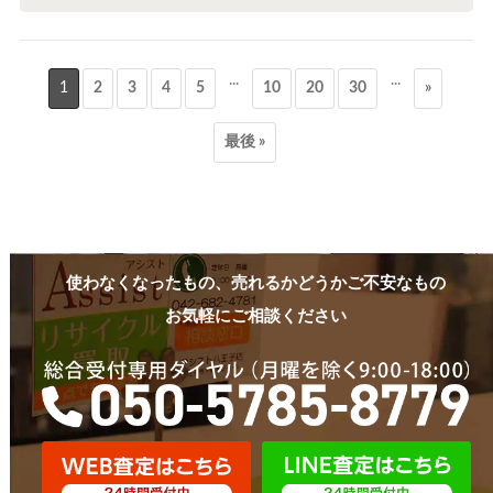
...
...
1
2
3
4
5
10
20
30
»
最後 »
使わなくなったもの、売れるかどうかご不安なもの
お気軽にご相談ください