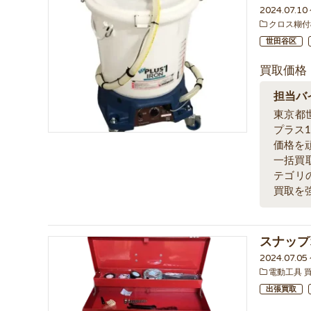
2024.07.1
クロス糊付
世田谷区
買取価格
担当バ
東京都
プラス
価格を
一括買
テゴリ
買取を
スナップ
2024.07.05
電動工具 
出張買取