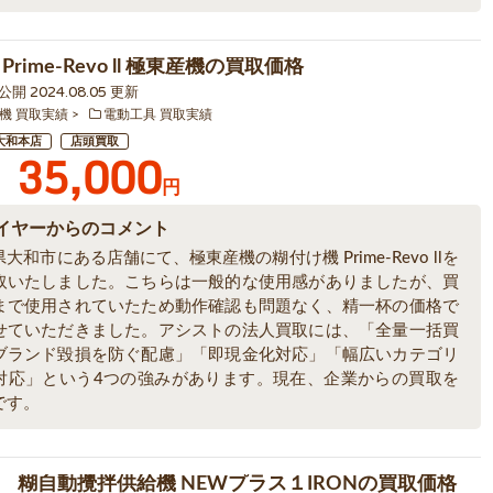
Prime-Revo ll 極東産機の買取価格
0 公開 2024.08.05 更新
機 買取実績
電動工具 買取実績
大和本店
店頭買取
35,000
円
イヤーからのコメント
大和市にある店舗にて、極東産機の糊付け機 Prime-Revo llを
取いたしました。こちらは一般的な使用感がありましたが、買
まで使用されていたため動作確認も問題なく、精一杯の価格で
せていただきました。アシストの法人買取には、「全量一括買
ブランド毀損を防ぐ配慮」「即現金化対応」「幅広いカテゴリ
対応」という4つの強みがあります。現在、企業からの買取を
です。
 糊自動攪拌供給機 NEWプラス１IRONの買取価格