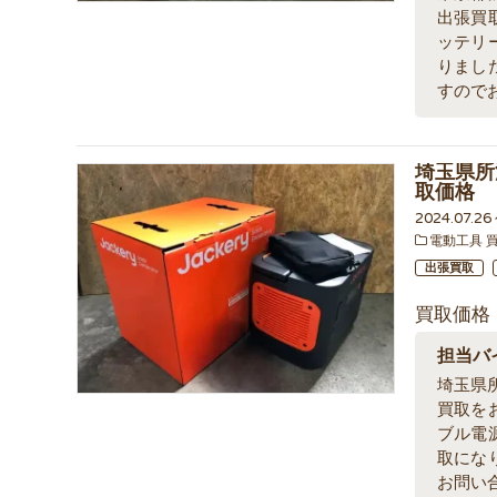
出張買
ッテリ
りまし
すので
埼玉県所
取価格
2024.07.2
電動工具 
出張買取
買取価格
担当バ
埼玉県
買取を
ブル電
取にな
お問い