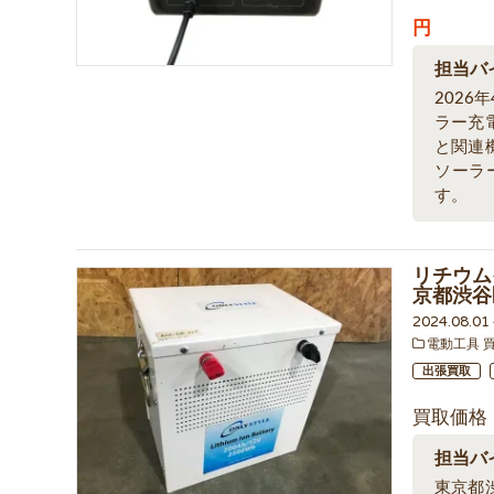
円
担当バ
2026
ラー充
と関連
ソーラ
す。
リチウム
京都渋谷
2024.08.0
電動工具 
出張買取
買取価格
担当バ
東京都