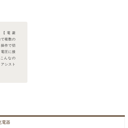
器【電菱
1台で複数の
単操作で切
う電圧に接
こんなの
、アシスト
充電器