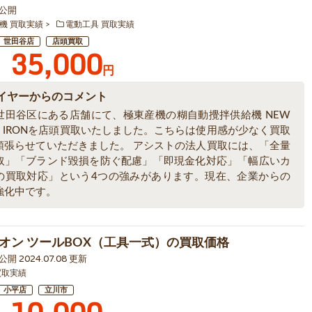
0 公開
機 買取実績
電動工具 買取実績
世田谷店
店頭買取
35,000
円
イヤーからのコメント
世田谷区にある店舗にて、極東産機の糊自動攪拌供給機 NEW
1 IRONを店頭買取いたしました。こちらは使用感が少なく買取
頑張らせていただきました。 アシストの法人買取には、「全量
取」「ブランド毀損を防ぐ配慮」「即現金化対応」「幅広いカ
の買取対応」という4つの強みがあります。現在、企業からの
強化中です。
オン ツールBOX（工具一式）の買取価格
 公開 2024.07.08 更新
買取実績
小平店
立川市