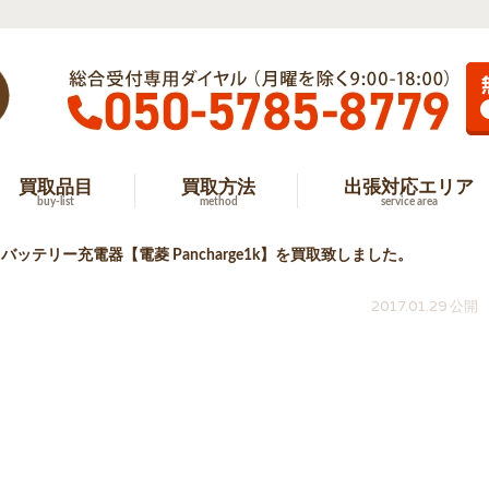
買取品目
買取方法
出張対応エリア
buy-list
method
service area
ッテリー充電器【電菱 Pancharge1k】を買取致しました。
2017.01.29 公開