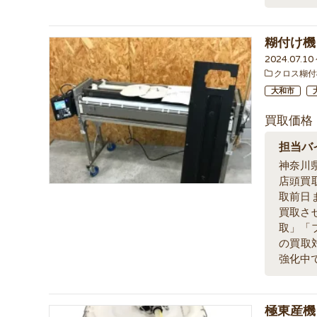
糊付け機 
2024.07.1
クロス糊付
大和市
買取価格
担当バ
神奈川県
店頭買
取前日
買取さ
取」「
の買取
強化中
極東産機