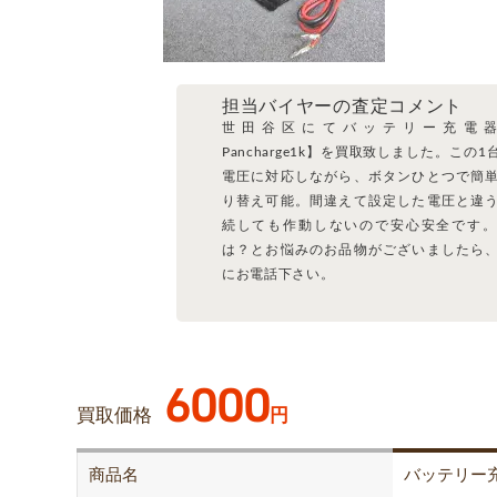
担当バイヤーの査定コメント
世田谷区にてバッテリー充電
Pancharge1k】を買取致しました。この
電圧に対応しながら、ボタンひとつで簡
り替え可能。間違えて設定した電圧と違
続しても作動しないので安心安全です。
は？とお悩みのお品物がございましたら
にお電話下さい。
6000
買取価格
円
商品名
バッテリー