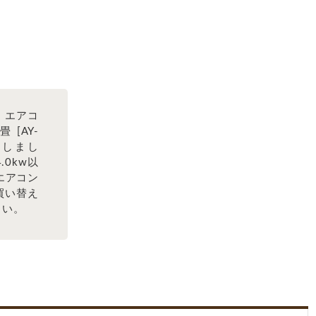
 エアコ
 [AY-
致しまし
0kw以
エアコン
買い替え
さい。