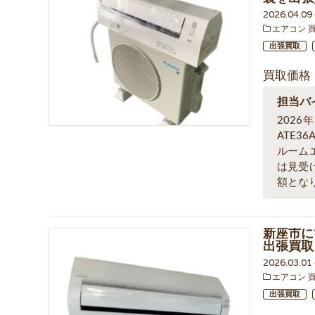
2026.04.0
エアコン 
出張買取
買取価格
担当バ
202
ATE3
ルーム
は見受
額とな
新座市にて
出張買取
2026.03.0
エアコン 
出張買取