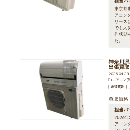
担当バ
東京都
アコン
リーズ
でも人
作状態
た。
神奈川県
出張買取
2026.04.2
エアコン 
出張買取
買取価格
担当バ
202
アコン