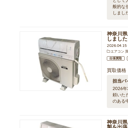
として
般的な
しまし
神奈川県
しました
2026.04.1
エアコン 
出張買取
買取価格
担当バ
202
頼いた
のある
神奈川県川
製を出張