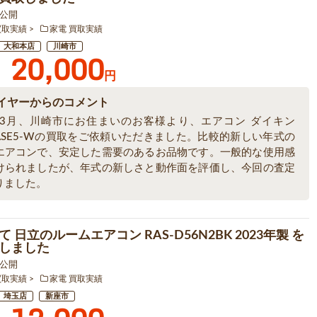
9 公開
買取実績
家電 買取実績
大和本店
川崎市
20,000
円
イヤーからのコメント
6年3月、川崎市にお住まいのお客様より、エアコン ダイキン
6ASE5-Wの買取をご依頼いただきました。比較的新しい年式の
エアコンで、安定した需要のあるお品物です。一般的な使用感
けられましたが、年式の新しさと動作面を評価し、今回の査定
りました。
 日立のルームエアコン RAS-D56N2BK 2023年製 を
しました
1 公開
買取実績
家電 買取実績
埼玉店
新座市