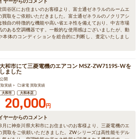
イヤーからのコメント
世田谷区にお住まいのお客様より、富士通ゼネラルのルームエ
の買取をご依頼いただきました。富士通ゼネラルのノクリアシ
は独自の特徴的な機能や高い省エネ性を備えており、中古市場
気のある空調機器です。一般的な使用感はございましたが、動
や本体のコンディションを総合的に判断し、査定いたしまし
大和市にて三菱電機のエアコン MSZ-ZW7119S-Wを
しました
9 公開
買取実績
家電 買取実績
大和市
大和本店
20,000
円
イヤーからのコメント
6年3月に神奈川県大和市にお住まいのお客様より、三菱電機のエ
の買取をご依頼いただきました。ZWシリーズは高性能モデル