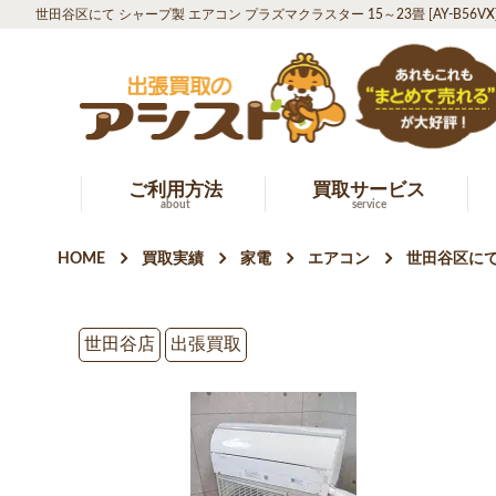
世田谷区にて シャープ製 エアコン プラズマクラスター 15～23畳 [AY-B56V
ご利用方法
買取サービス
about
service
HOME
買取実績
家電
エアコン
世田谷区にて 
世田谷店
出張買取