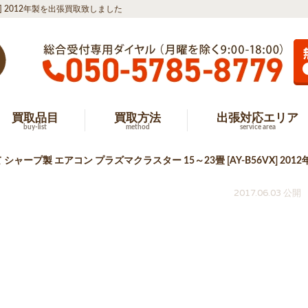
X] 2012年製を出張買取致しました
買取品目
買取方法
出張対応エリア
buy-list
method
service area
シャープ製 エアコン プラズマクラスター 15～23畳 [AY-B56VX] 2
2017.06.03 公開