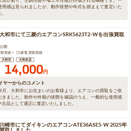
人気があり、空調性能や省エネ性能が評価される機種です。一
使用感は見られましたが、動作状態や年式を踏まえて査定いた
た。
大和市にて三菱のエアコンSRK5623T2-Wを出張買取
5 公開
買取実績
家電 買取実績
大和市
大和本店
14,000
円
イヤーからのコメント
6年3月、大和市にお住まいのお客様より、エアコンの買取をご依
だきました。動作や外観の状態を確認のうえ、一般的な使用感
中古品として適正に査定いたしました。
崎市にてダイキンのエアコンATE36ASE5-W 2025年
買取しました