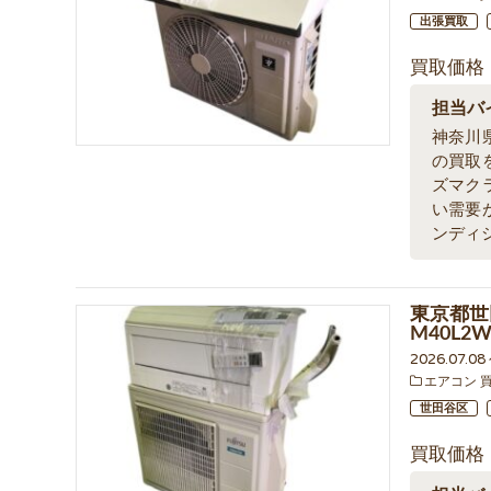
出張買取
買取価格
担当バ
神奈川
の買取
ズマク
い需要
ンディ
東京都世
M40L
2026.07.0
エアコン 
世田谷区
買取価格