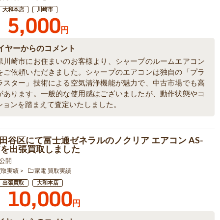
大和本店
川崎市
5,000
円
イヤーからのコメント
県川崎市にお住まいのお客様より、シャープのルームエアコン
をご依頼いただきました。シャープのエアコンは独自の「プラ
ラスター」技術による空気清浄機能が魅力で、中古市場でも高
があります。一般的な使用感はございましたが、動作状態やコ
ションを踏まえて査定いたしました。
田谷区にて富士通ゼネラルのノクリア エアコン AS-
2Wを出張買取しました
8 公開
買取実績
家電 買取実績
出張買取
大和本店
10,000
円