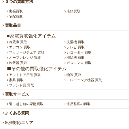
３つの買取方法
出張買取
店頭買取
宅配買取
買取品目
■家電買取強化アイテム
冷蔵庫 買取
洗濯機 買取
エアコン 買取
テレビ 買取
マッサージチェア 買取
レコーダー 買取
オーブンレンジ 買取
掃除機 買取
炊飯器 買取
ガスコンロ 買取
■その他の買取強化アイテム
アウトドア用品 買取
物置 買取
家具 買取
トレーニング機器 買取
ブランド品 買取
買取サービス
引っ越し前の家財買取
遺品整理の買取
よくある質問
出張対応エリア