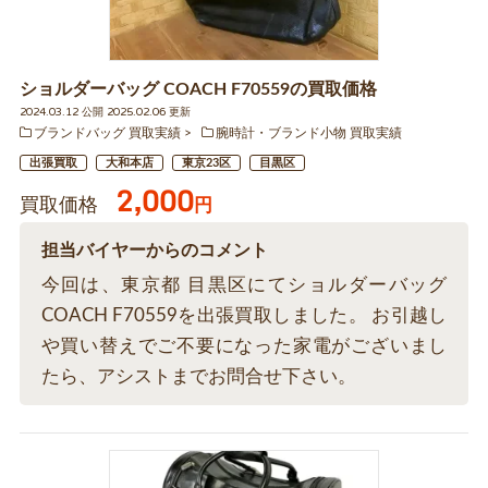
ショルダーバッグ COACH F70559の買取価格
2024.03.12 公開 2025.02.06 更新
ブランドバッグ 買取実績
腕時計・ブランド小物 買取実績
出張買取
大和本店
東京23区
目黒区
2,000
買取価格
円
担当バイヤーからのコメント
今回は、東京都 目黒区にてショルダーバッグ
COACH F70559を出張買取しました。 お引越し
や買い替えでご不要になった家電がございまし
たら、アシストまでお問合せ下さい。