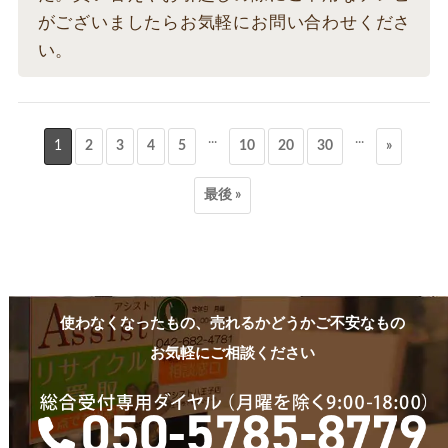
がございましたらお気軽にお問い合わせくださ
い。
...
...
1
2
3
4
5
10
20
30
»
最後 »
使わなくなったもの、売れるかどうかご不安なもの
お気軽にご相談ください