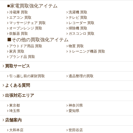
■家電買取強化アイテム
冷蔵庫 買取
洗濯機 買取
エアコン 買取
テレビ 買取
マッサージチェア 買取
レコーダー 買取
オーブンレンジ 買取
掃除機 買取
炊飯器 買取
ガスコンロ 買取
■その他の買取強化アイテム
アウトドア用品 買取
物置 買取
家具 買取
トレーニング機器 買取
ブランド品 買取
買取サービス
引っ越し前の家財買取
遺品整理の買取
よくある質問
出張対応エリア
東京都
神奈川県
埼玉県
愛知県
店舗案内
大和本店
世田谷店