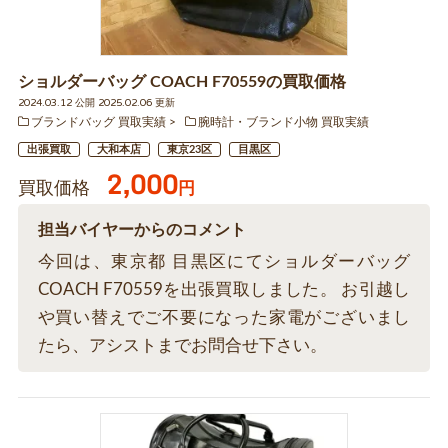
ショルダーバッグ COACH F70559の買取価格
2024.03.12 公開 2025.02.06 更新
ブランドバッグ 買取実績
腕時計・ブランド小物 買取実績
出張買取
大和本店
東京23区
目黒区
2,000
買取価格
円
担当バイヤーからのコメント
今回は、東京都 目黒区にてショルダーバッグ
COACH F70559を出張買取しました。 お引越し
や買い替えでご不要になった家電がございまし
たら、アシストまでお問合せ下さい。