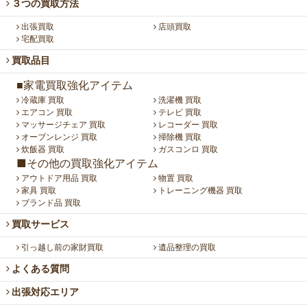
３つの買取方法
出張買取
店頭買取
宅配買取
買取品目
■家電買取強化アイテム
冷蔵庫 買取
洗濯機 買取
エアコン 買取
テレビ 買取
マッサージチェア 買取
レコーダー 買取
オーブンレンジ 買取
掃除機 買取
炊飯器 買取
ガスコンロ 買取
■その他の買取強化アイテム
アウトドア用品 買取
物置 買取
家具 買取
トレーニング機器 買取
ブランド品 買取
買取サービス
引っ越し前の家財買取
遺品整理の買取
よくある質問
出張対応エリア