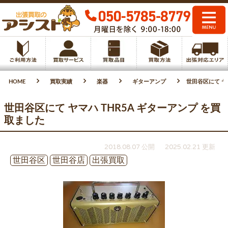
HOME
買取実績
楽器
ギターアンプ
世田谷区にて ヤ
世田谷区にて ヤマハ THR5A ギターアンプ を買
取ました
2018.08.07 公開
2025.02.21 更新
世田谷区
世田谷店
出張買取