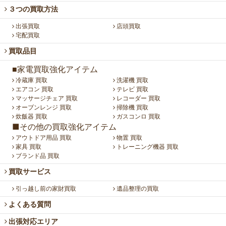
３つの買取方法
出張買取
店頭買取
宅配買取
買取品目
■家電買取強化アイテム
冷蔵庫 買取
洗濯機 買取
エアコン 買取
テレビ 買取
マッサージチェア 買取
レコーダー 買取
オーブンレンジ 買取
掃除機 買取
炊飯器 買取
ガスコンロ 買取
■その他の買取強化アイテム
アウトドア用品 買取
物置 買取
家具 買取
トレーニング機器 買取
ブランド品 買取
買取サービス
引っ越し前の家財買取
遺品整理の買取
よくある質問
出張対応エリア