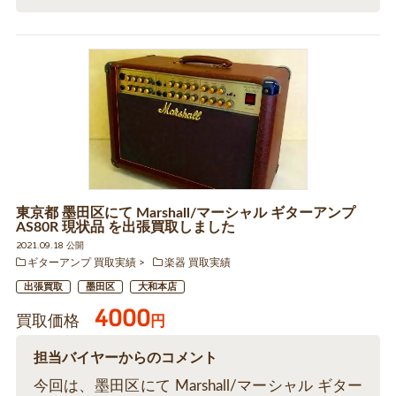
東京都 墨田区にて Marshall/マーシャル ギターアンプ
AS80R 現状品 を出張買取しました
2021.09.18 公開
ギターアンプ 買取実績
楽器 買取実績
出張買取
墨田区
大和本店
4000
買取価格
円
担当バイヤーからのコメント
今回は、墨田区にて Marshall/マーシャル ギター