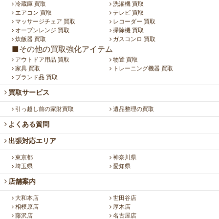
冷蔵庫 買取
洗濯機 買取
エアコン 買取
テレビ 買取
マッサージチェア 買取
レコーダー 買取
オーブンレンジ 買取
掃除機 買取
炊飯器 買取
ガスコンロ 買取
■その他の買取強化アイテム
アウトドア用品 買取
物置 買取
家具 買取
トレーニング機器 買取
ブランド品 買取
買取サービス
引っ越し前の家財買取
遺品整理の買取
よくある質問
出張対応エリア
東京都
神奈川県
埼玉県
愛知県
店舗案内
大和本店
世田谷店
相模原店
厚木店
藤沢店
名古屋店