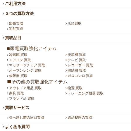
ご利用方法
３つの買取方法
出張買取
店頭買取
宅配買取
買取品目
■家電買取強化アイテム
冷蔵庫 買取
洗濯機 買取
エアコン 買取
テレビ 買取
マッサージチェア 買取
レコーダー 買取
オーブンレンジ 買取
掃除機 買取
炊飯器 買取
ガスコンロ 買取
■その他の買取強化アイテム
アウトドア用品 買取
物置 買取
家具 買取
トレーニング機器 買取
ブランド品 買取
買取サービス
引っ越し前の家財買取
遺品整理の買取
よくある質問