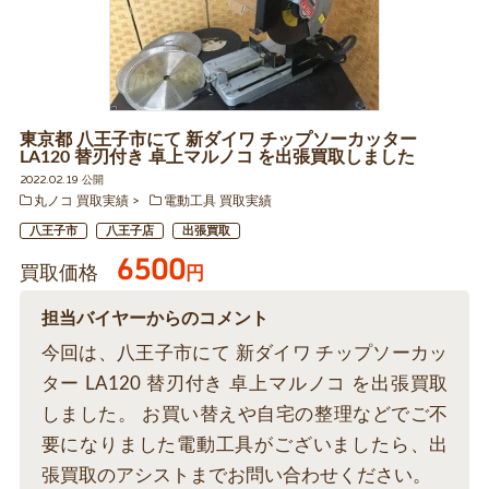
東京都 八王子市にて 新ダイワ チップソーカッター
LA120 替刃付き 卓上マルノコ を出張買取しました
2022.02.19 公開
丸ノコ 買取実績
電動工具 買取実績
八王子市
八王子店
出張買取
6500
買取価格
円
担当バイヤーからのコメント
今回は、八王子市にて 新ダイワ チップソーカッ
ター LA120 替刃付き 卓上マルノコ を出張買取
しました。 お買い替えや自宅の整理などでご不
要になりました電動工具がございましたら、出
張買取のアシストまでお問い合わせください。