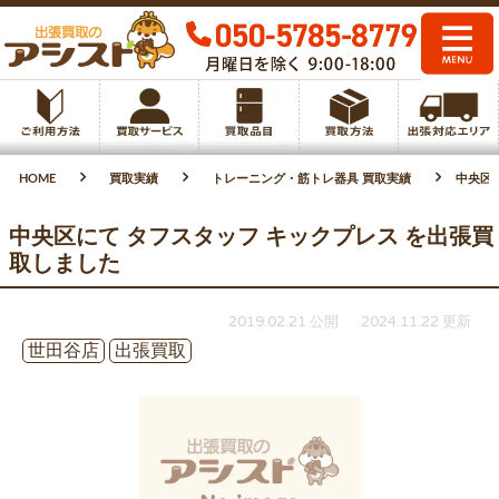
HOME
買取実績
トレーニング・筋トレ器具 買取実績
中央区
中央区にて タフスタッフ キックプレス を出張買
取しました
2019.02.21 公開
2024.11.22 更新
世田谷店
出張買取