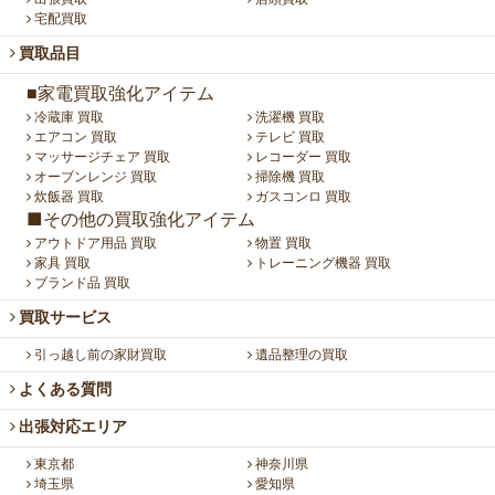
宅配買取
買取品目
■家電買取強化アイテム
冷蔵庫 買取
洗濯機 買取
エアコン 買取
テレビ 買取
マッサージチェア 買取
レコーダー 買取
オーブンレンジ 買取
掃除機 買取
炊飯器 買取
ガスコンロ 買取
■その他の買取強化アイテム
アウトドア用品 買取
物置 買取
家具 買取
トレーニング機器 買取
ブランド品 買取
買取サービス
引っ越し前の家財買取
遺品整理の買取
よくある質問
出張対応エリア
東京都
神奈川県
埼玉県
愛知県