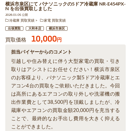
横浜市泉区にて パナソニックの5ドア冷蔵庫 NR-E454PX-
N を出張買取しました
2026.01.05 公開
冷蔵庫 買取実績
家電 買取実績
出張買取
大和本店
横浜市泉区
10,000
買取価格
円
担当バイヤーからのコメント
引越しや住み替えに伴う大型家電の買取・引き
取りはアシストにお任せください！横浜市泉区
のお客様より、パナソニック製5ドア冷蔵庫とエ
アコン4台の買取をご依頼いただきました。今回
は高所にあるエアコンの取り外しや洗濯機の搬
出作業費として38,500円を頂戴しましたが、冷
蔵庫やエアコンの買取金額20,000円を充当する
ことで、最終的なお手出し費用を大きく抑える
ことができました。