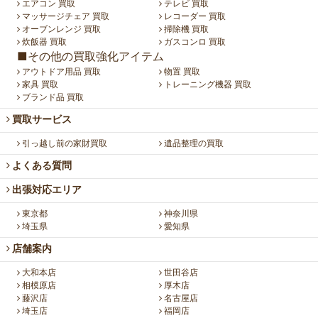
エアコン 買取
テレビ 買取
マッサージチェア 買取
レコーダー 買取
オーブンレンジ 買取
掃除機 買取
炊飯器 買取
ガスコンロ 買取
■その他の買取強化アイテム
アウトドア用品 買取
物置 買取
家具 買取
トレーニング機器 買取
ブランド品 買取
買取サービス
引っ越し前の家財買取
遺品整理の買取
よくある質問
出張対応エリア
東京都
神奈川県
埼玉県
愛知県
店舗案内
大和本店
世田谷店
相模原店
厚木店
藤沢店
名古屋店
埼玉店
福岡店