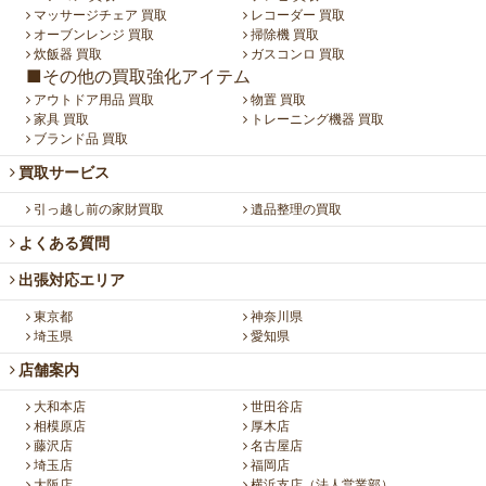
マッサージチェア 買取
レコーダー 買取
オーブンレンジ 買取
掃除機 買取
炊飯器 買取
ガスコンロ 買取
■その他の買取強化アイテム
アウトドア用品 買取
物置 買取
家具 買取
トレーニング機器 買取
ブランド品 買取
買取サービス
引っ越し前の家財買取
遺品整理の買取
よくある質問
出張対応エリア
東京都
神奈川県
埼玉県
愛知県
店舗案内
大和本店
世田谷店
相模原店
厚木店
藤沢店
名古屋店
埼玉店
福岡店
大阪店
横浜支店（法人営業部）