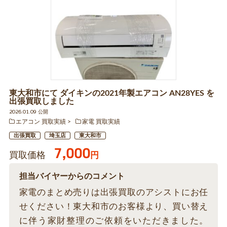
東大和市にて ダイキンの2021年製エアコン AN28YES を
出張買取しました
2026.01.09 公開
エアコン 買取実績
家電 買取実績
出張買取
埼玉店
東大和市
7,000
買取価格
円
担当バイヤーからのコメント
家電のまとめ売りは出張買取のアシストにお任
せください！東大和市のお客様より、買い替え
に伴う家財整理のご依頼をいただきました。