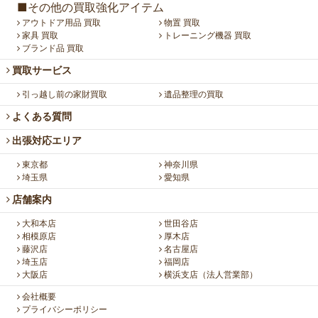
■その他の買取強化アイテム
アウトドア用品 買取
物置 買取
家具 買取
トレーニング機器 買取
ブランド品 買取
買取サービス
引っ越し前の家財買取
遺品整理の買取
よくある質問
出張対応エリア
東京都
神奈川県
埼玉県
愛知県
店舗案内
大和本店
世田谷店
相模原店
厚木店
藤沢店
名古屋店
埼玉店
福岡店
大阪店
横浜支店（法人営業部）
会社概要
プライバシーポリシー