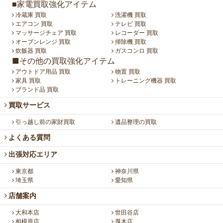
■家電買取強化アイテム
冷蔵庫 買取
洗濯機 買取
エアコン 買取
テレビ 買取
マッサージチェア 買取
レコーダー 買取
オーブンレンジ 買取
掃除機 買取
炊飯器 買取
ガスコンロ 買取
■その他の買取強化アイテム
アウトドア用品 買取
物置 買取
家具 買取
トレーニング機器 買取
ブランド品 買取
買取サービス
引っ越し前の家財買取
遺品整理の買取
よくある質問
出張対応エリア
東京都
神奈川県
埼玉県
愛知県
店舗案内
大和本店
世田谷店
相模原店
厚木店