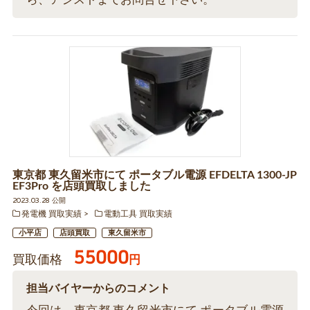
東京都 東久留米市にて ポータブル電源 EFDELTA 1300-JP
EF3Pro を店頭買取しました
2023.03.28 公開
発電機 買取実績
電動工具 買取実績
小平店
店頭買取
東久留米市
55000
買取価格
円
担当バイヤーからのコメント