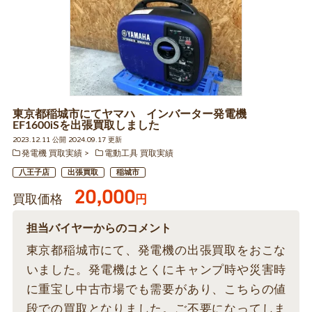
東京都稲城市にてヤマハ インバーター発電機
EF1600iSを出張買取しました
2023.12.11 公開 2024.09.17 更新
発電機 買取実績
電動工具 買取実績
八王子店
出張買取
稲城市
20,000
買取価格
円
担当バイヤーからのコメント
東京都稲城市にて、発電機の出張買取をおこな
いました。発電機はとくにキャンプ時や災害時
に重宝し中古市場でも需要があり、こちらの値
段での買取となりました。ご不要になってしま