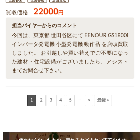
世田谷区
世田谷店
店頭買取
22000
買取価格
円
担当バイヤーからのコメント
今回は、東京都 世田谷区にて EENOUR GS1800i
インバータ発電機 小型発電機 動作品 を店頭買取
しました。 お引越しや買い替えでご不要になっ
た建材・住宅設備がございましたら、アシスト
までお問合せ下さい。
...
1
2
3
4
5
»
最後 »