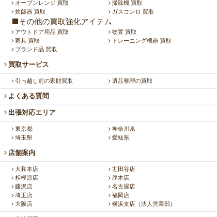
オーブンレンジ 買取
掃除機 買取
炊飯器 買取
ガスコンロ 買取
■その他の買取強化アイテム
アウトドア用品 買取
物置 買取
家具 買取
トレーニング機器 買取
ブランド品 買取
買取サービス
引っ越し前の家財買取
遺品整理の買取
よくある質問
出張対応エリア
東京都
神奈川県
埼玉県
愛知県
店舗案内
大和本店
世田谷店
相模原店
厚木店
藤沢店
名古屋店
埼玉店
福岡店
大阪店
横浜支店（法人営業部）