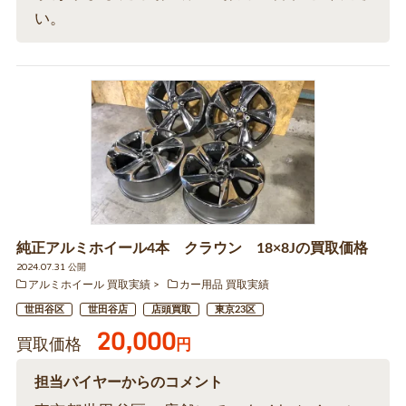
い。
純正アルミホイール4本 クラウン 18×8Jの買取価格
2024.07.31 公開
アルミホイール 買取実績
カー用品 買取実績
世田谷区
世田谷店
店頭買取
東京23区
20,000
買取価格
円
担当バイヤーからのコメント