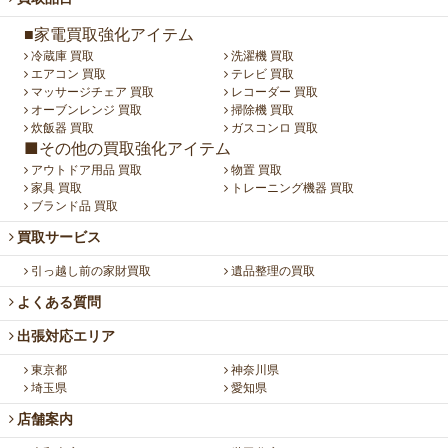
■家電買取強化アイテム
冷蔵庫 買取
洗濯機 買取
エアコン 買取
テレビ 買取
マッサージチェア 買取
レコーダー 買取
オーブンレンジ 買取
掃除機 買取
炊飯器 買取
ガスコンロ 買取
■その他の買取強化アイテム
アウトドア用品 買取
物置 買取
家具 買取
トレーニング機器 買取
ブランド品 買取
買取サービス
引っ越し前の家財買取
遺品整理の買取
よくある質問
出張対応エリア
東京都
神奈川県
埼玉県
愛知県
店舗案内