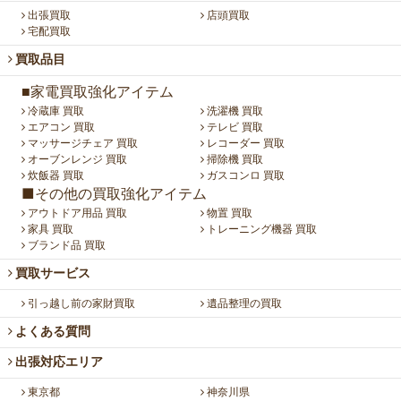
出張買取
店頭買取
宅配買取
買取品目
■家電買取強化アイテム
冷蔵庫 買取
洗濯機 買取
エアコン 買取
テレビ 買取
マッサージチェア 買取
レコーダー 買取
オーブンレンジ 買取
掃除機 買取
炊飯器 買取
ガスコンロ 買取
■その他の買取強化アイテム
アウトドア用品 買取
物置 買取
家具 買取
トレーニング機器 買取
ブランド品 買取
買取サービス
引っ越し前の家財買取
遺品整理の買取
よくある質問
出張対応エリア
東京都
神奈川県