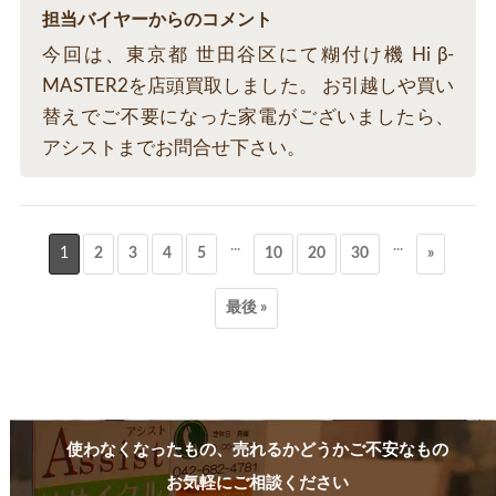
担当バイヤーからのコメント
今回は、東京都 世田谷区にて糊付け機 Hi β-
MASTER2を店頭買取しました。 お引越しや買い
替えでご不要になった家電がございましたら、
アシストまでお問合せ下さい。
...
...
1
2
3
4
5
10
20
30
»
最後 »
使わなくなったもの、売れるかどうかご不安なもの
お気軽にご相談ください