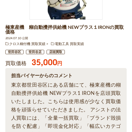
極東産機 糊自動攪拌供給機 NEWプラス１IRONの買取
価格
2024.07.10 公開
クロス糊付機 買取実績
電動工具 買取実績
世田谷区
世田谷店
店頭買取
35,000
買取価格
円
担当バイヤーからのコメント
東京都世田谷区にある店舗にて、極東産機の糊
自動攪拌供給機 NEWプラス1 IRONを店頭買取
いたしました。こちらは使用感が少なく買取価
格を頑張らせていただきました。 アシストの法
人買取には、「全量一括買取」「ブランド毀損
を防ぐ配慮」「即現金化対応」「幅広いカテゴ