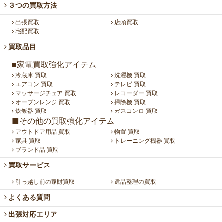
３つの買取方法
出張買取
店頭買取
宅配買取
買取品目
■家電買取強化アイテム
冷蔵庫 買取
洗濯機 買取
エアコン 買取
テレビ 買取
マッサージチェア 買取
レコーダー 買取
オーブンレンジ 買取
掃除機 買取
炊飯器 買取
ガスコンロ 買取
■その他の買取強化アイテム
アウトドア用品 買取
物置 買取
家具 買取
トレーニング機器 買取
ブランド品 買取
買取サービス
引っ越し前の家財買取
遺品整理の買取
よくある質問
出張対応エリア