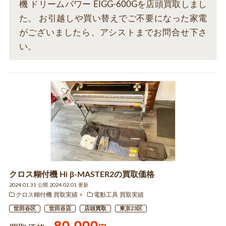
機 ドリームパワー EIGG-600Gを店頭買取しまし
た。 お引越しや買い替えでご不要になった家電
がございましたら、アシストまでお問合せ下さ
い。
クロス糊付機 Hi β-MASTER2の買取価格
2024.01.31 公開 2024.02.01 更新
クロス糊付機 買取実績
電動工具 買取実績
世田谷区
世田谷店
店頭買取
東京23区