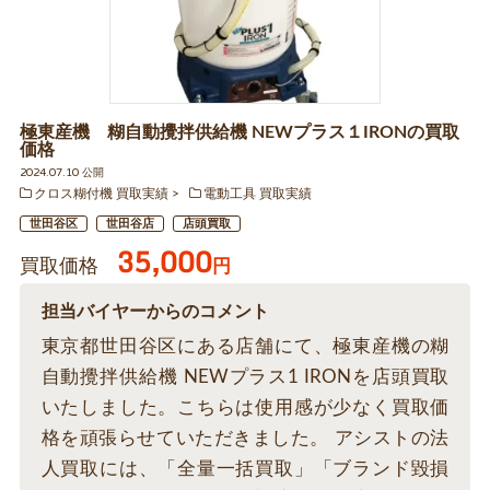
極東産機 糊自動攪拌供給機 NEWプラス１IRONの買取
価格
2024.07.10 公開
クロス糊付機 買取実績
電動工具 買取実績
世田谷区
世田谷店
店頭買取
35,000
買取価格
円
担当バイヤーからのコメント
東京都世田谷区にある店舗にて、極東産機の糊
自動攪拌供給機 NEWプラス1 IRONを店頭買取
いたしました。こちらは使用感が少なく買取価
格を頑張らせていただきました。 アシストの法
人買取には、「全量一括買取」「ブランド毀損