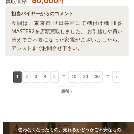
80,000
買取価格
円
担当バイヤーからのコメント
今回は、東京都 世田谷区にて糊付け機 Hi β-
MASTER2を店頭買取しました。 お引越しや買い
替えでご不要になった家電がございましたら、
アシストまでお問合せ下さい。
...
...
1
2
3
4
5
10
20
30
»
最後 »
使わなくなったもの、売れるかどうかご不安なもの