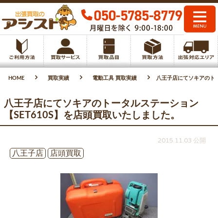
HOME
買取実績
電動工具 買取実績
八王子店にてソキアのトー
八王子店にてソキアのトータルステーション
【SET610S】を店頭買取いたしました。
2015.11.03 公開
八王子店
店頭買取