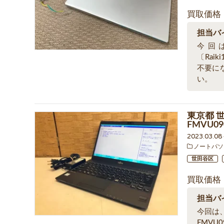
買取価格
担当バ
今回は
〔Rai
不要に
い。
東京都 世
FMVU09
2023.03.0
ノートパソ
世田谷区
買取価格
担当バ
今回は、
FMVU0