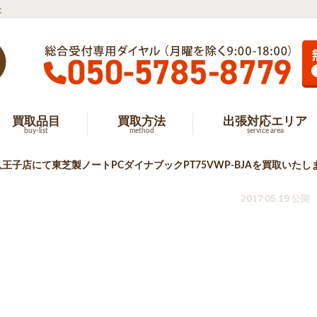
た
買取品目
買取方法
出張対応エリア
buy-list
method
service area
八王子店にて東芝製ノートPCダイナブックPT75VWP-BJAを買取いたし
2017.05.19 公開