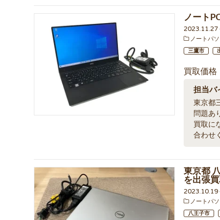
ノートP
2023.11.2
ノートパソ
三鷹市
買取価格
担当バ
東京都
問題あ
買取に
合わせ
東京都 八王
を出張買
2023.10.1
ノートパソ
八王子市