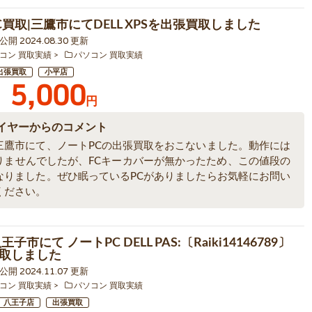
C買取|三鷹市にてDELL XPSを出張買取しました
7 公開 2024.08.30 更新
コン 買取実績
パソコン 買取実績
出張買取
小平店
5,000
円
イヤーからのコメント
三鷹市にて、ノートPCの出張買取をおこないました。動作には
りませんでしたが、FCキーカバーが無かったため、この値段の
なりました。ぜひ眠っているPCがありましたらお気軽にお問い
ください。
子市にて ノートPC DELL PAS:〔Raiki14146789〕
取しました
9 公開 2024.11.07 更新
コン 買取実績
パソコン 買取実績
八王子店
出張買取