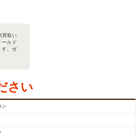
店頭買取い
オールド
ます。ぜ
ださい
コン
ク