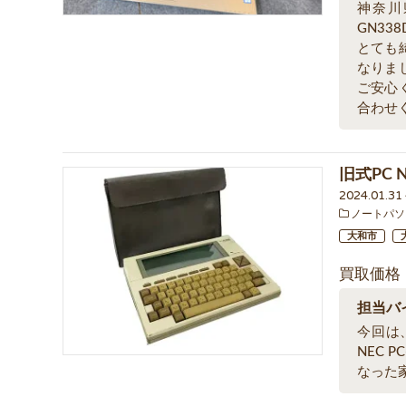
神奈川県
GN33
とても
なりま
ご安心
合わせ
旧式PC 
2024.01.3
ノートパソ
大和市
買取価格
担当バ
今回は
NEC 
なった