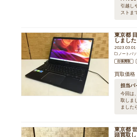
引越し
ストま
東京都 目
しました
2023.03.0
ノートパソ
出張買取
買取価格
担当バ
今回は、東
取しま
ました
東京都 世
頭買取し