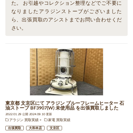
た。 お引越やコレクション整理などでご不要に
なりましたアラジンストーブがございました
ら、出張買取のアシストまでお問い合わせくだ
さい。
東京都 文京区にて アラジン ブルーフレームヒーター 石
油ストーブ BF3907(W) 未使用品 を出張買取しました
2022.01.29 公開 2024.09.10 更新
アラジン 買取実績
家電 買取実績
出張買取
大和本店
文京区