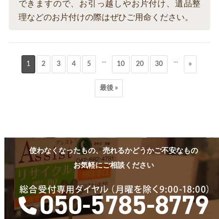
できますので、お引っ越しやお片付け、遺品整
理などのお片付けの際はぜひご用命ください。
...
...
1
2
3
4
5
10
20
30
»
最後 »
使わなくなったもの、売れるかどうかご不安なもの
お気軽にご相談ください