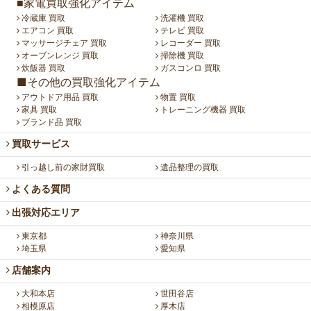
■家電買取強化アイテム
冷蔵庫 買取
洗濯機 買取
エアコン 買取
テレビ 買取
マッサージチェア 買取
レコーダー 買取
オーブンレンジ 買取
掃除機 買取
炊飯器 買取
ガスコンロ 買取
■その他の買取強化アイテム
アウトドア用品 買取
物置 買取
家具 買取
トレーニング機器 買取
ブランド品 買取
買取サービス
引っ越し前の家財買取
遺品整理の買取
よくある質問
出張対応エリア
東京都
神奈川県
埼玉県
愛知県
店舗案内
大和本店
世田谷店
相模原店
厚木店