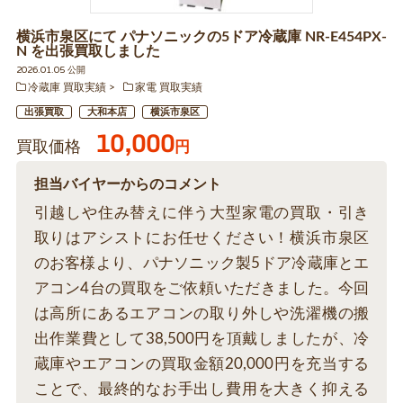
横浜市泉区にて パナソニックの5ドア冷蔵庫 NR-E454PX-
N を出張買取しました
2026.01.05 公開
冷蔵庫 買取実績
家電 買取実績
出張買取
大和本店
横浜市泉区
10,000
買取価格
円
担当バイヤーからのコメント
引越しや住み替えに伴う大型家電の買取・引き
取りはアシストにお任せください！横浜市泉区
のお客様より、パナソニック製5ドア冷蔵庫とエ
アコン4台の買取をご依頼いただきました。今回
は高所にあるエアコンの取り外しや洗濯機の搬
出作業費として38,500円を頂戴しましたが、冷
蔵庫やエアコンの買取金額20,000円を充当する
ことで、最終的なお手出し費用を大きく抑える