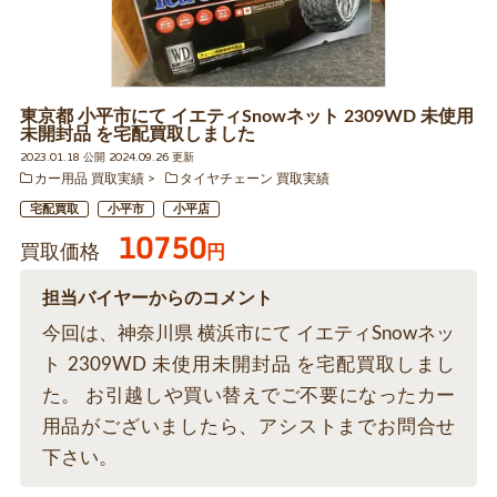
東京都 小平市にて イエティSnowネット 2309WD 未使用
未開封品 を宅配買取しました
2023.01.18 公開 2024.09.26 更新
カー用品 買取実績
タイヤチェーン 買取実績
宅配買取
小平市
小平店
10750
買取価格
円
担当バイヤーからのコメント
今回は、神奈川県 横浜市にて イエティSnowネッ
ト 2309WD 未使用未開封品 を宅配買取しまし
た。 お引越しや買い替えでご不要になったカー
用品がございましたら、アシストまでお問合せ
下さい。