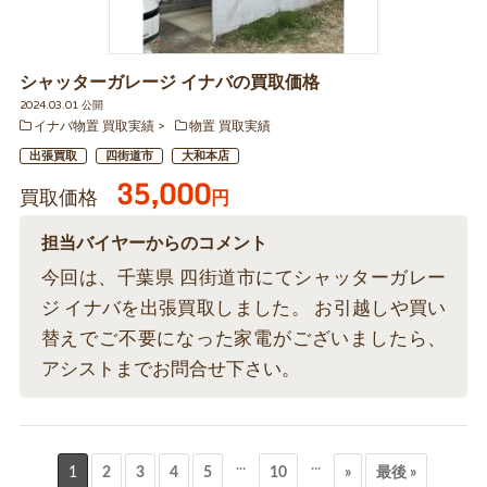
シャッターガレージ イナバの買取価格
2024.03.01 公開
イナバ物置 買取実績
物置 買取実績
出張買取
四街道市
大和本店
35,000
買取価格
円
担当バイヤーからのコメント
今回は、千葉県 四街道市にてシャッターガレー
ジ イナバを出張買取しました。 お引越しや買い
替えでご不要になった家電がございましたら、
アシストまでお問合せ下さい。
...
...
1
2
3
4
5
10
»
最後 »