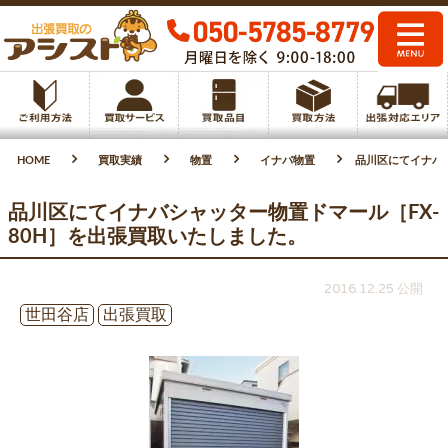
HOME
買取実績
物置
イナバ物置
品川区にてイナバシ
品川区にてイナバシャッター物置ドマール［FX-
80H］を出張買取いたしました。
2016.12.25 公開
世田谷店
出張買取