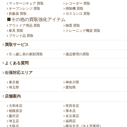
マッサージチェア 買取
レコーダー 買取
オーブンレンジ 買取
掃除機 買取
炊飯器 買取
ガスコンロ 買取
■その他の買取強化アイテム
アウトドア用品 買取
物置 買取
家具 買取
トレーニング機器 買取
ブランド品 買取
買取サービス
引っ越し前の家財買取
遺品整理の買取
よくある質問
出張対応エリア
東京都
神奈川県
埼玉県
愛知県
店舗案内
大和本店
世田谷店
相模原店
厚木店
藤沢店
名古屋店
埼玉店
福岡店
大阪店
横浜支店（法人営業部）