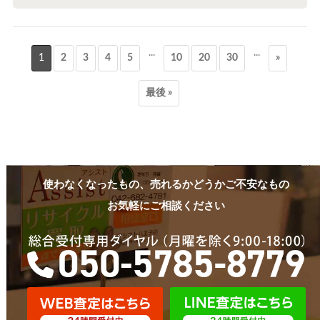
...
...
1
2
3
4
5
10
20
30
»
最後 »
使わなくなったもの、売れるかどうかご不安なもの
お気軽にご相談ください