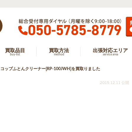
買取品目
買取方法
出張対応エリア
buy-list
method
service area
ップふとんクリーナー[RP-100JWH]を買取りました
2015.12.11 公開