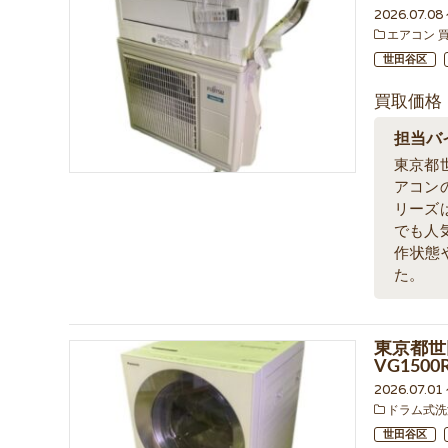
2026.07.0
エアコン 
世田谷区
買取価格
担当バ
東京都
アコン
リーズ
でも人
作状態
た。
東京都世
VG15
2026.07.0
ドラム式洗
世田谷区