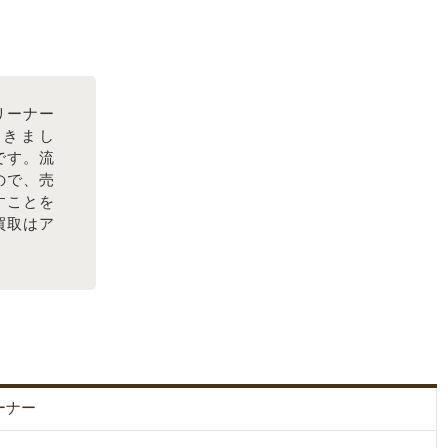
リーナー
頂きまし
です。流
ので、売
すことを
買取はア
ーナー