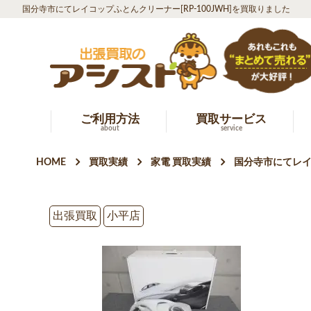
国分寺市にてレイコップふとんクリーナー[RP-100JWH]を買取りました
ご利用方法
買取サービス
about
service
HOME
買取実績
家電 買取実績
国分寺市にてレイコ
出張買取
小平店