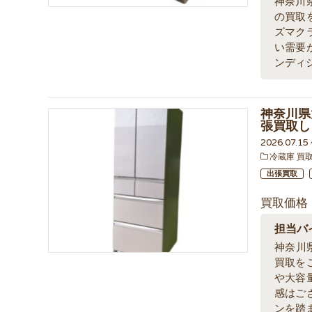
神奈川
の買取
ズマク
い需要
ンディ
神奈川県
張買取し
2026.07.1
冷蔵庫 買
出張買取
買取価格
担当バ
神奈川
買取を
や大容
感はご
ンを踏