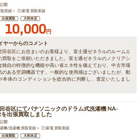
8 公開
買取実績
家電 買取実績
出張買取
大和本店
10,000
円
イヤーからのコメント
世田谷区にお住まいのお客様より、富士通ゼネラルのルームエ
の買取をご依頼いただきました。富士通ゼネラルのノクリアシ
は独自の特徴的な機能や高い省エネ性を備えており、中古市場
気のある空調機器です。一般的な使用感はございましたが、動
や本体のコンディションを総合的に判断し、査定いたしまし
田谷区にてパナソニックのドラム式洗濯機 NA-
00Rを出張買取しました
1 公開
濯機/洗濯機 買取実績
家電 買取実績
出張買取
大和本店