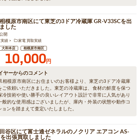
相模原市南区にて東芝の3ドア冷蔵庫 GR-V33SCを出
ました
5 公開
取実績
家電 買取実績
大和本店
相模原市南区
10,000
円
イヤーからのコメント
県相模原市南区にお住まいのお客様より、東芝の3ドア冷蔵庫
をご依頼いただきました。東芝の冷蔵庫は、食材の鮮度を保つ
保冷技術や使い勝手の良いレイアウト設計で非常に人気があり
一般的な使用感はございましたが、庫内・外装の状態や動作コ
ションを踏まえて査定いたしました。
田谷区にて富士通ゼネラルのノクリア エアコン AS-
2Wを出張買取しました