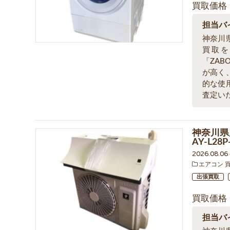
買取価格
担当バ
神奈川
買取
「ZA
が高く
的な使
査定い
神奈川県
AY-L2
2026.08.0
エアコン 
出張買取
買取価格
担当バ