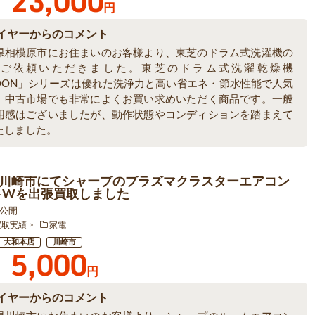
23,000
円
イヤーからのコメント
県相模原市にお住まいのお客様より、東芝のドラム式洗濯機の
をご依頼いただきました。東芝のドラム式洗濯乾燥機
BOON」シリーズは優れた洗浄力と高い省エネ・節水性能で人気
、中古市場でも非常によくお買い求めいただく商品です。一般
用感はございましたが、動作状態やコンディションを踏まえて
たしました。
川崎市にてシャープのプラズマクラスターエアコン
8P-Wを出張買取しました
6 公開
買取実績
家電
大和本店
川崎市
5,000
円
イヤーからのコメント