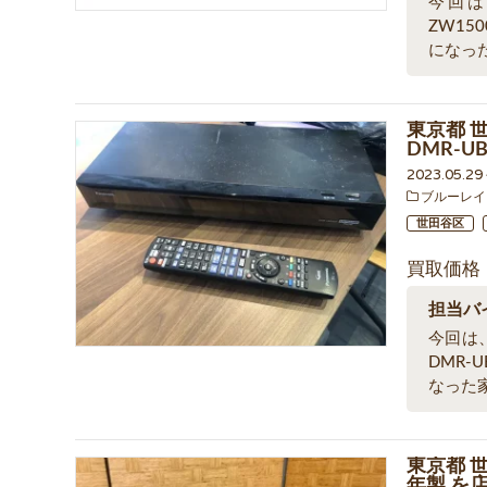
今回は
ZW15
になっ
東京都 
DMR-U
2023.05.2
ブルーレイ
世田谷区
買取価格
担当バ
今回は
DMR-
なった
東京都 世
年製 を