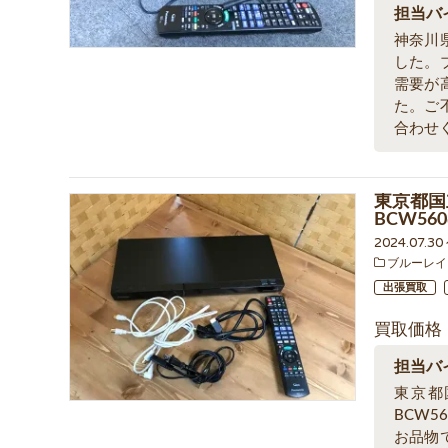
担当バ
神奈川
した。
需要が
た。ご
合わせ
東京都国
BCW5
2024.07.30
ブルーレイ
出張買取
買取価格
担当バ
東京都
BCW
お品物