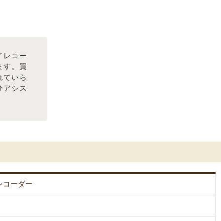
イレコー
ます。買
れていら
ひアシス
レコーダー