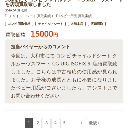
大和市にて コンビ チャイルドシート クルムーヴスマート
を店頭買取致しました
2019.07.28 公開
チャイルドシート 買取実績
ベビー用品 買取実績
コンビ 買取価格
チャイルドシート
大和本店
店頭買取
15000
買取価格
円
担当バイヤーからのコメント
今回は、大和市にて コンビ チャイルドシート ク
ルムーヴスマート CG-UIG ISOFIX を店頭買取致
しました。こちらは中古相応の使用感が見られ
ました。お子様の成長とともに不要になりまし
たベビー用品がございましたら、アシストまで
お問い合わせください。
...
1
2
3
4
5
»
最後 »