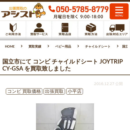
HOME
買取実績
ベビー用品
チャイルドシート
国立市
国立市にて コンビ チャイルドシート JOYTRIP
CY-GSA を買取致しました
2016.12.27 公開
コンビ 買取価格
出張買取
小平店