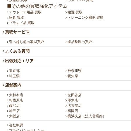
■その他の買取強化アイテム
アウトドア用品 買取
物置 買取
家具 買取
トレーニング機器 買取
ブランド品 買取
買取サービス
引っ越し前の家財買取
遺品整理の買取
よくある質問
出張対応エリア
東京都
神奈川県
埼玉県
愛知県
店舗案内
大和本店
世田谷店
相模原店
厚木店
藤沢店
名古屋店
埼玉店
福岡店
大阪店
横浜支店（法人営業部）
会社概要
プライバシーポリシー