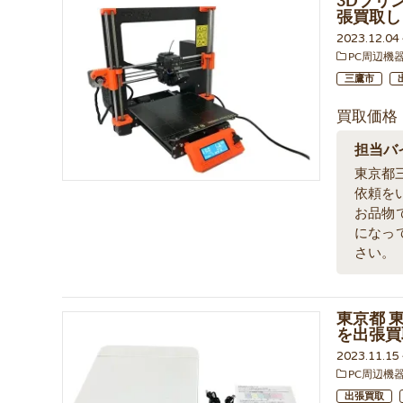
3Dプリン
張買取し
2023.12.0
PC周辺機
三鷹市
買取価格
担当バ
東京都
依頼を
お品物
になっ
さい。
東京都 東
を出張買
2023.11.1
PC周辺機
出張買取