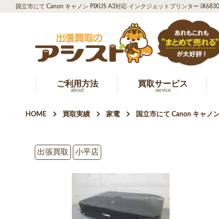
国立市にて Canon キャノン PIXUS A3対応 インクジェットプリンター iX68
ご利用方法
買取サービス
about
service
HOME
買取実績
家電
国立市にて Canon キャノ
出張買取
小平店