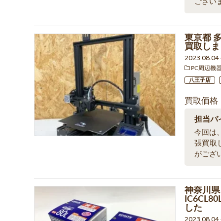
ござい
東京都 多
買取しま
2023.08.0
PC周辺機
八王子店
買取価格
担当バ
今回は、東
張買取
がござ
神奈川県
IC6CL
した
2023.08.0