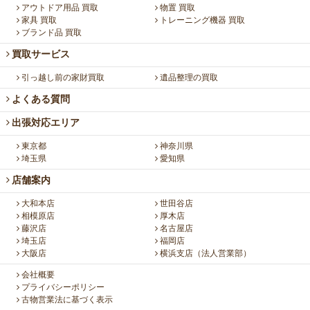
アウトドア用品 買取
物置 買取
家具 買取
トレーニング機器 買取
ブランド品 買取
買取サービス
引っ越し前の家財買取
遺品整理の買取
よくある質問
出張対応エリア
東京都
神奈川県
埼玉県
愛知県
店舗案内
大和本店
世田谷店
相模原店
厚木店
藤沢店
名古屋店
埼玉店
福岡店
大阪店
横浜支店（法人営業部）
会社概要
プライバシーポリシー
古物営業法に基づく表示