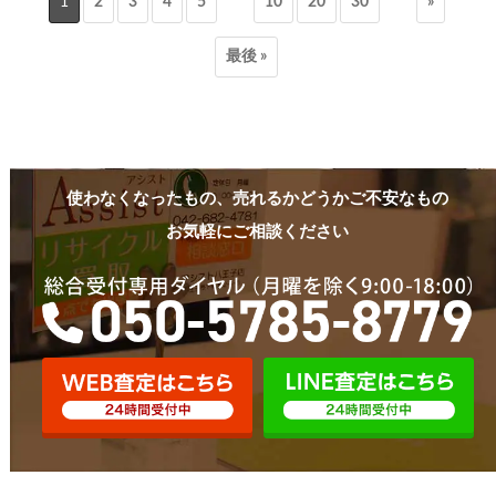
1
2
3
4
5
10
20
30
»
最後 »
使わなくなったもの、売れるかどうかご不安なもの
お気軽にご相談ください