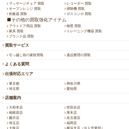
マッサージチェア 買取
レコーダー 買取
オーブンレンジ 買取
掃除機 買取
炊飯器 買取
ガスコンロ 買取
■その他の買取強化アイテム
アウトドア用品 買取
物置 買取
家具 買取
トレーニング機器 買取
ブランド品 買取
買取サービス
引っ越し前の家財買取
遺品整理の買取
よくある質問
出張対応エリア
東京都
神奈川県
埼玉県
愛知県
店舗案内
大和本店
世田谷店
相模原店
厚木店
藤沢店
名古屋店
埼玉店
福岡店
大阪店
横浜支店（法人営業部）