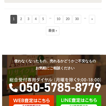
...
...
1
2
3
4
5
10
20
30
»
最後 »
使わなくなったもの、売れるかどうかご不安なもの
お気軽にご相談ください