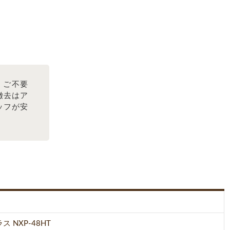
！ご不要
撤去はア
ッフが安
 NXP-48HT