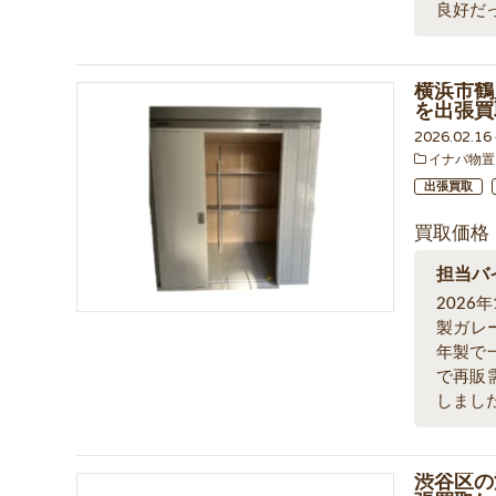
良好だ
横浜市鶴
を出張買
2026.02.1
イナバ物置
出張買取
買取価格
担当バ
202
製ガレ
年製で
で再販
しまし
渋谷区の法