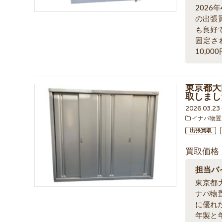
202
の出張
も良好
固定さ
10,0
東京都大田
取しまし
2026.03.2
イナバ物置
出張買取
買取価格
担当バ
東京都
ナバ物
に優れ
年製と