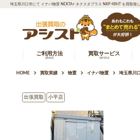
埼玉県川口市にて イナバ物置 NEXTA+ ネクスタプラス NXP-48HT を買取致
ご利用方法
買取サービス
about
service
HOME
買取実績
物置
イナバ物置
埼玉県川口
出張買取
小平店