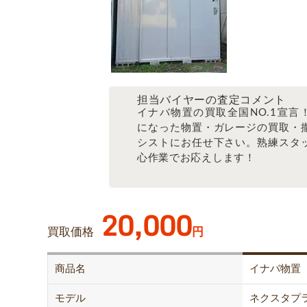
担当バイヤーの査定コメント
イナバ物置の買取全国NO.1宣言
になった物置・ガレージの買取・
シストにお任せ下さい。熟練スタ
心作業でお応えします！
20,000
買取価格
円
商品名
イナバ物置
モデル
ネクスタプラス