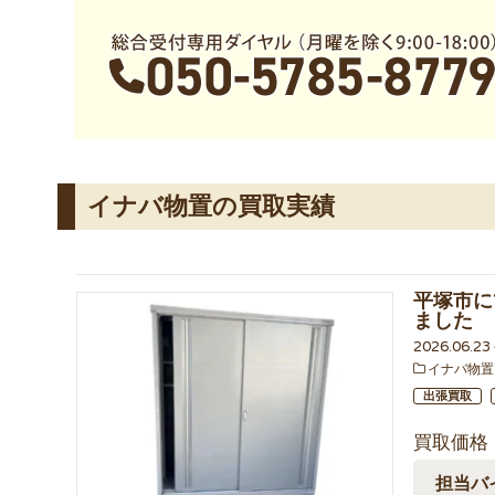
イナバ物置の買取実績
平塚市にて
ました
2026.06.2
イナバ物置
出張買取
買取価格
担当バ