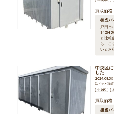
出張買取
買取価格
担当バ
戸田市
140H
と比較
ら、こ
いるお
中央区にて
した
2024.09.3
イナバ物置
中央区
買取価格
担当バ