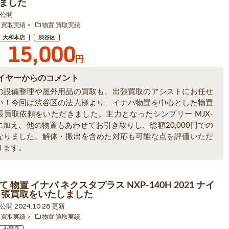
ました
3 公開
 買取実績
物置 買取実績
大和本店
渋谷区
15,000
円
イヤーからのコメント
の設備整理や屋外用品の買取も、出張買取のアシストにお任せ
い！今回は渋谷区の法人様より、イナバ物置を中心とした物置
張買取依頼をいただきました。主力となったシンプリー MJX-
Pに加え、他の物置もあわせてお引き取りし、総額20,000円での
なりました。解体・搬出を含めた対応も可能な点を評価いただ
ります。
 物置 イナバ ネクスタプラス NXP-140H 2021 ナイ
出張買取をいたしました
5 公開 2024.10.28 更新
 買取実績
物置 買取実績