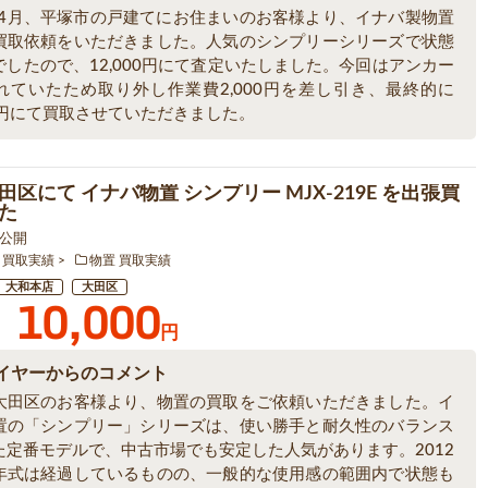
6年4月、平塚市の戸建てにお住まいのお客様より、イナバ製物置
買取依頼をいただきました。人気のシンプリーシリーズで状態
でしたので、12,000円にて査定いたしました。今回はアンカー
れていたため取り外し作業費2,000円を差し引き、最終的に
00円にて買取させていただきました。
区にて イナバ物置 シンプリー MJX-219E を出張買
た
3 公開
 買取実績
物置 買取実績
大和本店
大田区
10,000
円
イヤーからのコメント
大田区のお客様より、物置の買取をご依頼いただきました。イ
置の「シンプリー」シリーズは、使い勝手と耐久性のバランス
た定番モデルで、中古市場でも安定した人気があります。2012
年式は経過しているものの、一般的な使用感の範囲内で状態も