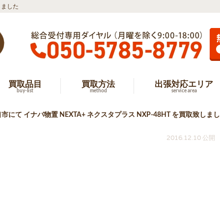
しました
買取品目
買取方法
出張対応エリア
buy-list
method
service area
市にて イナバ物置 NEXTA+ ネクスタプラス NXP-48HT を買取致しま
2016.12.10 公開