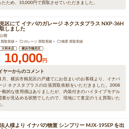
ったため、10,000円で買取させていただきました。
見区にて イナバのガレージ ネクスタプラス NXP-36H
取しました
6 公開
 買取実績
ガレージ 買取実績
物置 買取実績
大和本店
横浜市鶴見区
10,000
円
イヤーからのコメント
6年1月、横浜市鶴見区の戸建てにお住まいのお客様より、イナバ
ージ ネクスタプラスの出張買取依頼をいただきました。2008
一般的な使用感はありましたが、内装付きのハイタイプモデル
需要が見込める状態でしたので、現地にて査定のうえ買取いた
た。
人様より イナバの物置 シンプリー MJX-195EP を出