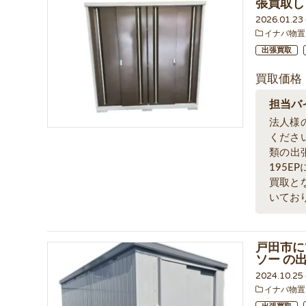
張買取し
2026.01.2
イナバ物置
出張買取
買取価格
担当バ
法人様
くださ
類の出
195E
買取と
いてお
戸田市にて
ソー の
2024.10.2
イナバ物置