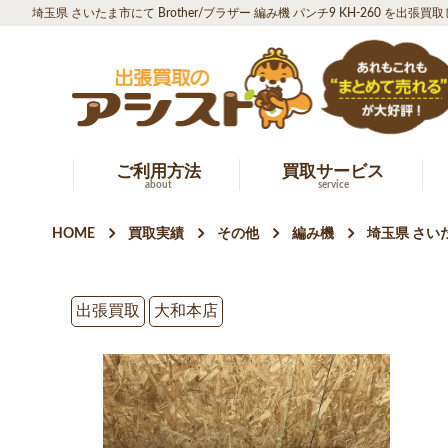
埼玉県 さいたま市にて Brother/ブラザー 編み機 パンチ9 KH-260 を出張買
ご利用方法
買取サービス
about
service
HOME
買取実績
その他
編み機
埼玉県 さいた
出張買取
大和本店