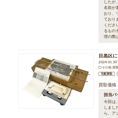
したが
名前が
おり、
ており
くださ
るもの
理の際
目黒区に
2024.01.3
その他 買
宅配買取
買取価格
担当バ
今回は、
しまし
ら、ア