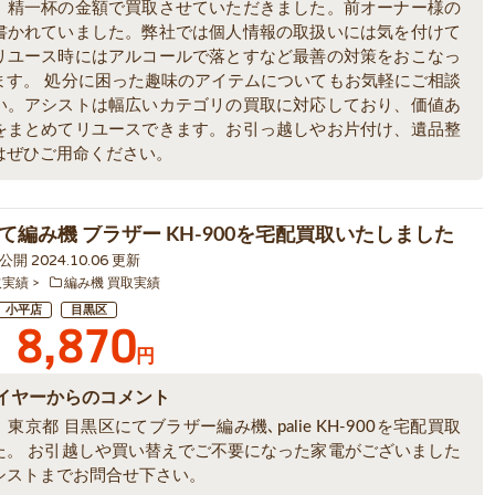
、精一杯の金額で買取させていただきました。前オーナー様の
書かれていました。弊社では個人情報の取扱いには気を付けて
リユース時にはアルコールで落とすなど最善の対策をおこなっ
ます。 処分に困った趣味のアイテムについてもお気軽にご相談
い。アシストは幅広いカテゴリの買取に対応しており、価値あ
をまとめてリユースできます。お引っ越しやお片付け、遺品整
はぜひご用命ください。
て編み機 ブラザー KH-900を宅配買取いたしました
0 公開 2024.10.06 更新
取実績
編み機 買取実績
小平店
目黒区
8,870
円
イヤーからのコメント
東京都 目黒区にてブラザー編み機､palie KH-900を宅配買取
た。 お引越しや買い替えでご不要になった家電がございました
シストまでお問合せ下さい。