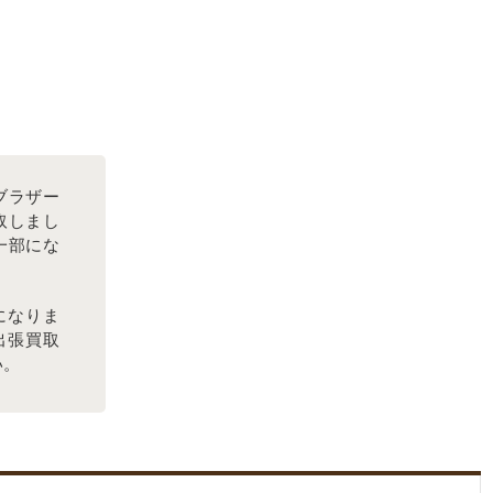
/ブラザー
買取しまし
一部にな
になりま
出張買取
い。