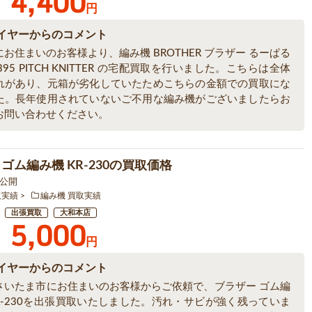
4,400
円
イヤーからのコメント
お住まいのお客様より、編み機 BROTHER ブラザー るーぱる
H-395 PITCH KNITTER の宅配買取を行いました。こちらは全体
れがあり、元箱が劣化していたためこちらの金額での買取にな
た。長年使用されていないご不用な編み機がございましたらお
お問い合わせください。
ゴム編み機 KR-230の買取価格
9 公開
取実績
編み機 買取実績
出張買取
大和本店
5,000
円
イヤーからのコメント
さいたま市にお住まいのお客様からご依頼で、ブラザー ゴム編
KR-230を出張買取いたしました。汚れ・サビが強く残っていま