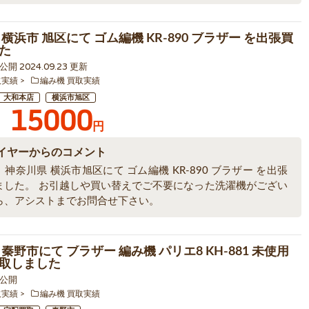
横浜市 旭区にて ゴム編機 KR-890 ブラザー を出張買
た
3 公開 2024.09.23 更新
取実績
編み機 買取実績
大和本店
横浜市旭区
15000
円
イヤーからのコメント
神奈川県 横浜市旭区にて ゴム編機 KR-890 ブラザー を出張
ました。 お引越しや買い替えでご不要になった洗濯機がござい
ら、アシストまでお問合せ下さい。
秦野市にて ブラザー 編み機 パリエ8 KH-881 未使用
取しました
1 公開
取実績
編み機 買取実績