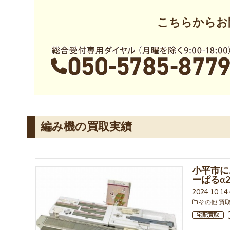
こちらからお
編み機の買取実績
小平市に
ーぱるα2
2024.10.1
その他 買
宅配買取