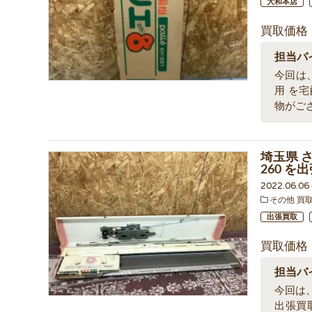
大和本店
買取価格
担当バ
今回は、
用 を
物がご
埼玉県 さ
260 
2022.06.0
その他 買
出張買取
買取価格
担当バ
今回は、
出張買