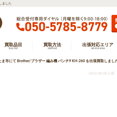
取しました
買取品目
買取方法
出張対応エリア
buy-list
method
service area
ま市にて Brother/ブラザー 編み機 パンチ9 KH-260 を出張買取しまし
2022.06.06 公開