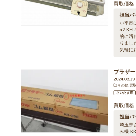
買取価格
担当バ
小平市に
α2 K
的に汚
りまし
気軽に
ブラザー 
2024.08.1
その他 買
さいたま市
買取価格
担当バ
埼玉県
み機 