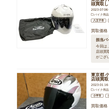
頭買取し
2023.07.0
バイク用品
八王子市
買取価格
担当バ
今回は、
店頭買
がござ
東京都 小
店頭買取
2023.01.1
バイク用品
小平市
買取価格