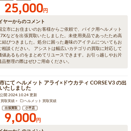
25,000
円
イヤーからのコメント
国立市にお住まいのお客様からご依頼で、バイク用ヘルメット
 RX-7Xなどを出張買取いたしました。未使用美品であったため高
に結びつきました。処分に困った趣味のアイテムについてもお
ご相談ください。 アシストは幅広いカテゴリの買取に対応して
価値あるものをまとめてリユースできます。お引っ越しやお片
遺品整理の際はぜひご用命ください。
にて ヘルメット アライ×ドウカティ CORSE V3 の出
いたしました
2 公開 2024.10.24 更新
 買取実績
ヘルメット 買取実績
出張買取
小平店
9,000
円