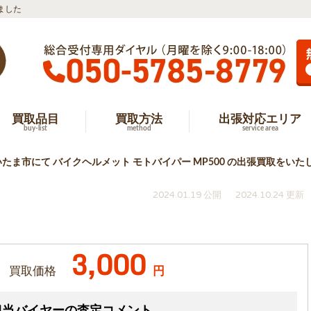
ました
買取品目
買取方法
出張対応エリア
buy-list
method
service area
たま市にて バイクヘルメット モトバイパー MP500 の出張買取をいた
2024.01.19 公開
2024.10.24 更新
3,000
買取価格
円