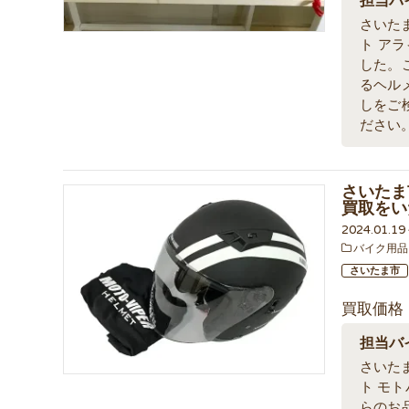
担当バ
さいた
ト アラ
した。
るヘル
しをご
ださい
さいたま
買取をい
2024.01.1
バイク用品
さいたま市
買取価格
担当バ
さいた
ト モト
らのお