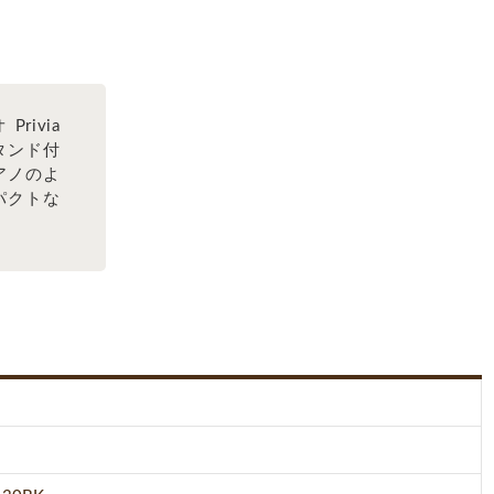
rivia
スタンド付
アノのよ
パクトな