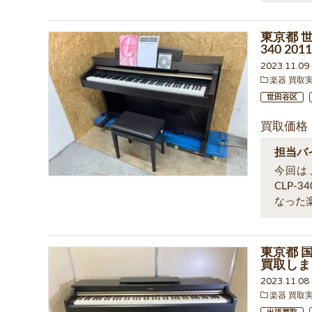
東京都 世
340 2
2023.11.0
楽器 買取
世田谷区
買取価格
担当バ
今回は
CLP-
なった
東京都 国
買取しま
2023.11.0
楽器 買取