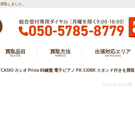
付きを買取しました。
買取品目
買取方法
出張対応エリア
buy-list
method
service area
ASIO カシオ Privia 88鍵盤 電子ピアノ PX-130BK スタンド付きを
2017.04.15 公開