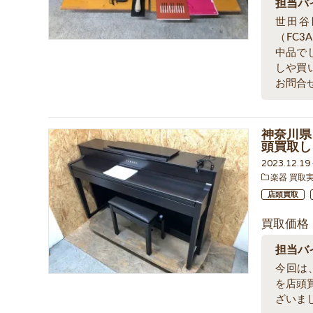
担当バ
世田谷
（FC
中品で
しや買
お問合
神奈川県 
頭買取し
2023.12.1
楽器 買取
店頭買取
買取価格
担当バ
今回は、
を店頭
ざいま