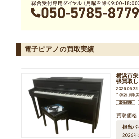
電子ピアノの買取実績
横浜市栄区
張買取し
2026.06.2
楽器 買取
出張買取
買取価格
担当バ
202