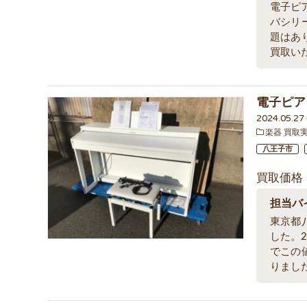
電子ピ
バシリ
題はあ
買取い
電子ピア
2024.05.2
楽器 買取
八王子市
買取価格
担当バ
東京都
した。
でこの
りまし