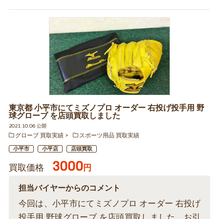
東京都 小平市にてミズノプロ オーダー 右投げ投手用 野
球グローブ を店頭買取しました
2021.10.06 公開
グローブ 買取実績
スポーツ用品 買取実績
小平市
小平店
店頭買取
3000
買取価格
円
担当バイヤーからのコメント
今回は、小平市にてミズノプロ オーダー 右投げ
投手用 野球グローブ を店頭買取しました。お引