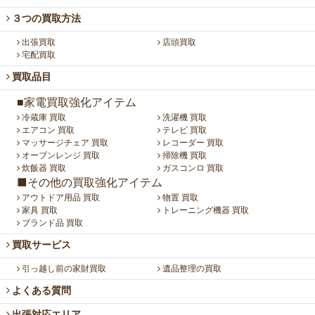
３つの買取方法
出張買取
店頭買取
宅配買取
買取品目
■家電買取強化アイテム
冷蔵庫 買取
洗濯機 買取
エアコン 買取
テレビ 買取
マッサージチェア 買取
レコーダー 買取
オーブンレンジ 買取
掃除機 買取
炊飯器 買取
ガスコンロ 買取
■その他の買取強化アイテム
アウトドア用品 買取
物置 買取
家具 買取
トレーニング機器 買取
ブランド品 買取
買取サービス
引っ越し前の家財買取
遺品整理の買取
よくある質問