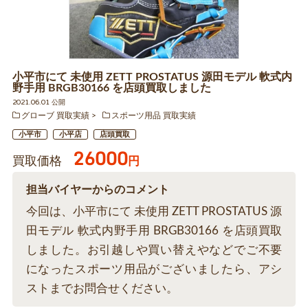
小平市にて 未使用 ZETT PROSTATUS 源田モデル 軟式内
野手用 BRGB30166 を店頭買取しました
2021.06.01 公開
グローブ 買取実績
スポーツ用品 買取実績
小平市
小平店
店頭買取
26000
買取価格
円
担当バイヤーからのコメント
今回は、小平市にて 未使用 ZETT PROSTATUS 源
田モデル 軟式内野手用 BRGB30166 を店頭買取
しました。お引越しや買い替えやなどでご不要
になったスポーツ用品がございましたら、アシ
ストまでお問合せください。