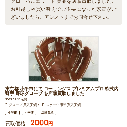
グローバルエリート 美品を店頭買取しました。
お引越しや買い替えでご不要になった家電がご
ざいましたら、アシストまでお問合せ下さい。
東京都 小平市にて ローリングス プレミアムプロ 軟式内
野手 野球グローブ を店頭買取しました
2022.05.21 公開
グローブ 買取実績
スポーツ用品 買取実績
小平市
小平店
店頭買取
2000
買取価格
円