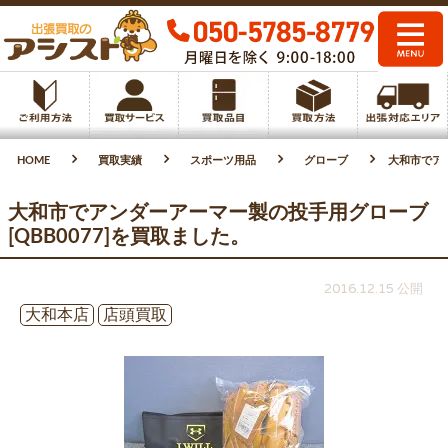
HOME
買取実績
スポーツ用品
グローブ
大和市でアン
大和市でアンダーアーマー製の投手用グローブ
[QBB0077]を買取ました。
2016.12.15 公開
大和本店
店頭買取